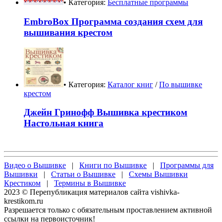
• Категория:
Бесплатные программы
EmbroBox Программа создания схем для
вышивания крестом
• Категория:
Каталог книг
/
По вышивке
крестом
Джейн Гринофф Вышивка крестиком
Настольная книга
Видео о Вышивке
|
Книги по Вышивке
|
Программы для
Вышивки
|
Статьи о Вышивке
|
Схемы Вышивки
Крестиком
|
Термины в Вышивке
2023 © Перепубликация материалов сайта vishivka-
krestikom.ru
Разрешается только с обязательным проставлением активной
ссылки на первоисточник!