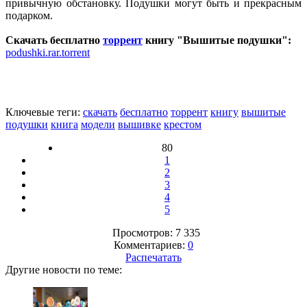
привычную обстановку. Подушки могут быть и прекрасным
подарком.
Скачать бесплатно
торрент
книгу "Вышитые подушки":
podushki.rar.torrent
Ключевые теги:
скачать
бесплатно
торрент
книгу
вышитые
подушки
книга
модели
вышивке
крестом
80
1
2
3
4
5
Просмотров: 7 335
Комментариев:
0
Распечатать
Другие новости по теме: