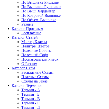
По Вышивке Ришелье
По Вышивке Рушников
По Выш. Хардангер
По Ковровой Вышивке
По Объем. Вышивке
Разные
Каталог Программ
Бесплатные
Каталог Статей
Мастер Классы
Палитры Цветов
Полезные Советы
Полезный Софт
Производители ниток
О Разном
Каталог Схем
Бесплатные Схемы
Платные Схемы
Схемы на Заказ
Каталог Терминов
Термин - А
Термин - Б
Термин - В
Термин - Г
Термин - Д