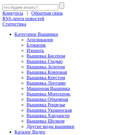
Конкурсы
|
Обратная связь
RSS-лента новостей
Статистика
Категории Вышивки
Аппликация
Блэкворк
Изонить
Вышивка Бисером
Вышивка Гладью
Вышивка Золотом
Вышивка Ковровая
Вышивка Крестом
Вышивка Лентами
Машинная Вышивка
Вышивка Монохром.
Вышивка Объемная
Вышивка Ришелье
Вышивка Украинская
Вышивка Хардангер
Вышивка Шелком
Другие виды вышивки
Каталог Видео