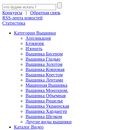
Конкурсы
|
Обратная связь
RSS-лента новостей
Статистика
Категории Вышивки
Аппликация
Блэкворк
Изонить
Вышивка Бисером
Вышивка Гладью
Вышивка Золотом
Вышивка Ковровая
Вышивка Крестом
Вышивка Лентами
Машинная Вышивка
Вышивка Монохром.
Вышивка Объемная
Вышивка Ришелье
Вышивка Украинская
Вышивка Хардангер
Вышивка Шелком
Другие виды вышивки
Каталог Видео