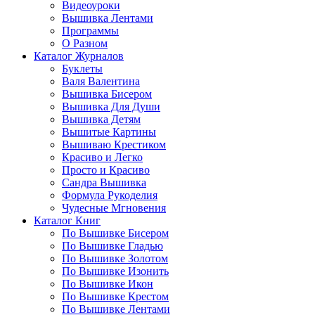
Видеоуроки
Вышивка Лентами
Программы
О Разном
Каталог Журналов
Буклеты
Валя Валентина
Вышивка Бисером
Вышивка Для Души
Вышивка Детям
Вышитые Картины
Вышиваю Крестиком
Красиво и Легко
Просто и Красиво
Сандра Вышивка
Формула Рукоделия
Чудесные Мгновения
Каталог Книг
По Вышивке Бисером
По Вышивке Гладью
По Вышивке Золотом
По Вышивке Изонить
По Вышивке Икон
По Вышивке Крестом
По Вышивке Лентами