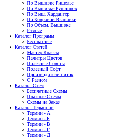
По Вышивке Ришелье
По Вышивке Рушников
По Выш. Хардангер
По Ковровой Вышивке
По Объем. Вышивке
Разные
Каталог Программ
Бесплатные
Каталог Статей
Мастер Классы
Палитры Цветов
Полезные Советы
Полезный Софт
Производители ниток
О Разном
Каталог Схем
Бесплатные Схемы
Платные Схемы
Схемы на Заказ
Каталог Терминов
Термин - А
Термин - Б
Термин - В
Термин - Г
Термин - Д