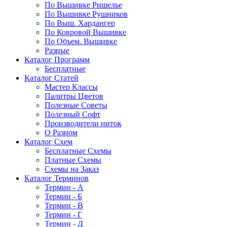
По Вышивке Ришелье
По Вышивке Рушников
По Выш. Хардангер
По Ковровой Вышивке
По Объем. Вышивке
Разные
Каталог Программ
Бесплатные
Каталог Статей
Мастер Классы
Палитры Цветов
Полезные Советы
Полезный Софт
Производители ниток
О Разном
Каталог Схем
Бесплатные Схемы
Платные Схемы
Схемы на Заказ
Каталог Терминов
Термин - А
Термин - Б
Термин - В
Термин - Г
Термин - Д