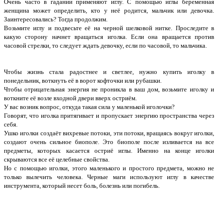
Очень часто в гадании применяют иглу. С помощью иглы беременная
женщина может определить, кто у неё родится, мальчик или девочка.
Заинтересовались? Тогда продолжим.
Возьмите иглу и подвесьте её на черной шелковой нитке. Проследите в
какую сторону начнет вращаться иголка. Если она вращается против
часовой стрелки, то следует ждать девочку, если по часовой, то мальчика.
Чтобы жизнь стала радостнее и светлее, нужно купить иголку в
понедельник, воткнуть её в ворот кофточки или рубашки.
Чтобы отрицательная энергия не проникла в ваш дом, возьмите иголку и
воткните её возле входной двери вверх остриём.
У вас возник вопрос, откуда такая сила у маленькой иголочки?
Говорят, что иголка притягивает и пропускает энергию пространства через
себя.
Ушко иголки создаёт вихревые потоки, эти потоки, вращаясь вокруг иголки,
создают очень сильное биополе. Это биополе после изливается на все
предметы, которых касается остриё иглы. Именно на конце иголки
скрываются все её целебные свойства.
Но с помощью иголки, этого маленького и простого предмета, можно не
только вылечить человека. Черные маги используют иглу в качестве
инструмента, который несет боль, болезнь или погибель.