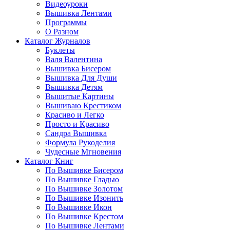
Видеоуроки
Вышивка Лентами
Программы
О Разном
Каталог Журналов
Буклеты
Валя Валентина
Вышивка Бисером
Вышивка Для Души
Вышивка Детям
Вышитые Картины
Вышиваю Крестиком
Красиво и Легко
Просто и Красиво
Сандра Вышивка
Формула Рукоделия
Чудесные Мгновения
Каталог Книг
По Вышивке Бисером
По Вышивке Гладью
По Вышивке Золотом
По Вышивке Изонить
По Вышивке Икон
По Вышивке Крестом
По Вышивке Лентами