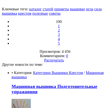
Ключевые теги:
каталог
статей
приметы
вышивке
игла
сила
вышивка
крестом
полезные
советы
100
1
2
3
4
5
Просмотров: 4 456
Комментариев:
0
Распечатать
Другие новости по теме:
• Категория:
Категории Вышивки Крестом
/
Машинная
вышивка
Машинная вышивка Подготовительные
упражнения