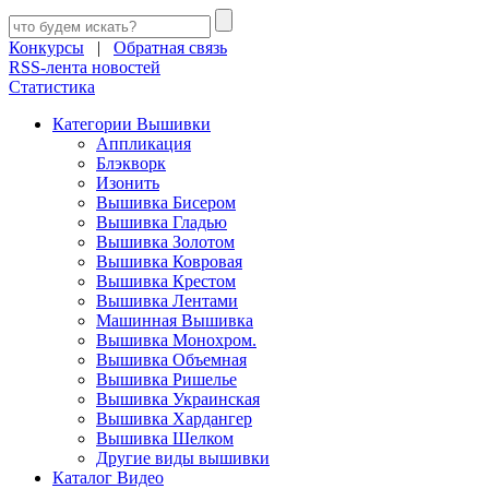
Конкурсы
|
Обратная связь
RSS-лента новостей
Статистика
Категории Вышивки
Аппликация
Блэкворк
Изонить
Вышивка Бисером
Вышивка Гладью
Вышивка Золотом
Вышивка Ковровая
Вышивка Крестом
Вышивка Лентами
Машинная Вышивка
Вышивка Монохром.
Вышивка Объемная
Вышивка Ришелье
Вышивка Украинская
Вышивка Хардангер
Вышивка Шелком
Другие виды вышивки
Каталог Видео