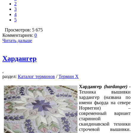
2
3
4
5
Просмотров: 5 675
Комментариев:
0
Читать дальше
Хардангер
,
раздел:
Каталог терминов
/
Термин Х
Хардангер
(hardanger) -
Техника вышивки
хардангер (названа по
имени фьорда на севере
Норвегии) –
современный вариант
старинной
скандинавской техники
строчевой вышивки.