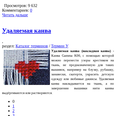
Просмотров: 9 632
Комментариев:
0
Читать дальше
Удаляемая канва
,
раздел:
Каталог терминов
/
Термин У
Удаляемая канва (накладная канва) -
Канва Gamma K06, с помощью которой
можно перенести узоры крестиком на
ткань, не предназначенную для таких
вышивок, например на блузку, рубашку,
занавески, скатерти, украсить детскую
одежду или любимые джинсы. Удаляемая
канва накладывается на ткань, а по
завершении вышивки нити канвы
выдёргиваются или растворяются.
0
1
2
3