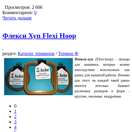
Просмотров: 2 606
Комментариев:
0
Читать дальше
Флекси Хуп Flexi Hoop
,
раздел:
Каталог терминов
/
Термин Ф
Флекси-хуп
(Flexi-hoop) - пяльцы
для вышивки, которые можно
впоследствии использовать как
рамку для вышитой работы. Именно
для этого на каждой такой рамке
имеется петелька. Бывают
различных размеров и форм -
круглые, овальные, квадратные.
0
1
2
3
4