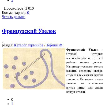
5
Просмотров: 3 010
Комментариев:
0
Читать дальше
Французский Узелок
,
раздел:
Каталог терминов
/
Термин Ф
Французский Узелок
-
Стежок, которым
вышивают уже по готовой
работе мелкие детали.
Например, узелками можно
вышить середину цветов,
создавая тем самым эффект
тычинок. Величина узелка
зависит от количества
витков нитки или ленты
вокруг иголки.
0
1