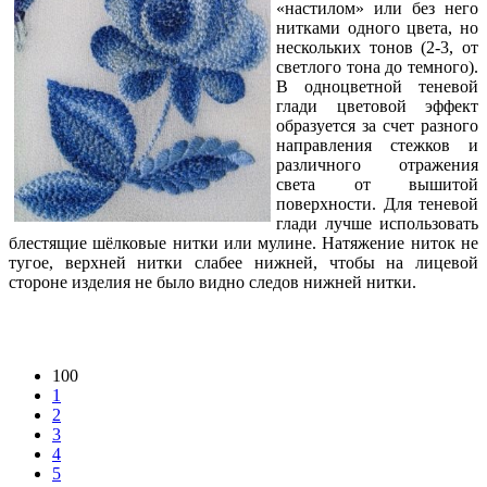
«настилом» или без него
нитками одного цвета, но
нескольких тонов (2-3, от
светлого тона до темного).
В одноцветной теневой
глади цветовой эффект
образуется за счет разного
направления стежков и
различного отражения
света от вышитой
поверхности. Для теневой
глади лучше использовать
блестящие шёлковые нитки или мулине. Натяжение ниток не
тугое, верхней нитки слабее нижней, чтобы на лицевой
стороне изделия не было видно следов нижней нитки.
100
1
2
3
4
5