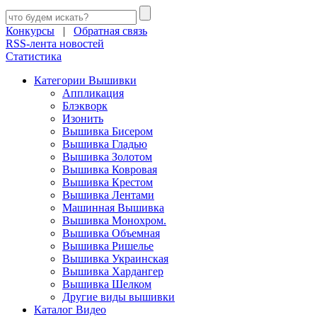
Конкурсы
|
Обратная связь
RSS-лента новостей
Статистика
Категории Вышивки
Аппликация
Блэкворк
Изонить
Вышивка Бисером
Вышивка Гладью
Вышивка Золотом
Вышивка Ковровая
Вышивка Крестом
Вышивка Лентами
Машинная Вышивка
Вышивка Монохром.
Вышивка Объемная
Вышивка Ришелье
Вышивка Украинская
Вышивка Хардангер
Вышивка Шелком
Другие виды вышивки
Каталог Видео