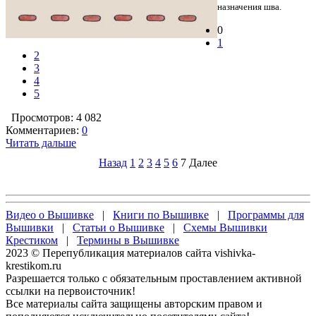
назначения шва.
0
1
2
3
4
5
Просмотров: 4 082
Комментариев:
0
Читать дальше
Назад
1
2
3
4
5
6
7
Далее
Видео о Вышивке
|
Книги по Вышивке
|
Программы для
Вышивки
|
Статьи о Вышивке
|
Схемы Вышивки
Крестиком
|
Термины в Вышивке
2023 © Перепубликация материалов сайта vishivka-
krestikom.ru
Разрешается только с обязательным проставлением активной
ссылки на первоисточник!
Все материалы сайта защищены авторским правом и