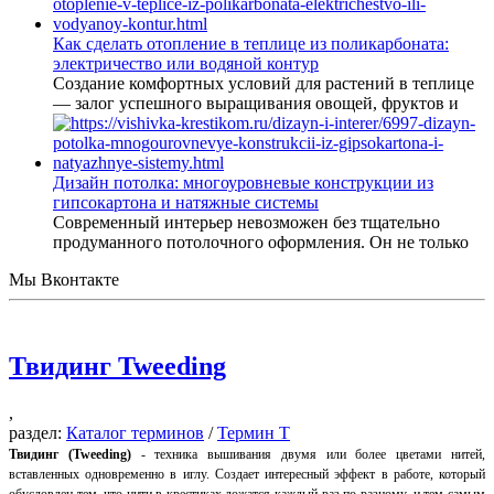
Как сделать отопление в теплице из поликарбоната:
электричество или водяной контур
Создание комфортных условий для растений в теплице
— залог успешного выращивания овощей, фруктов и
Дизайн потолка: многоуровневые конструкции из
гипсокартона и натяжные системы
Современный интерьер невозможен без тщательно
продуманного потолочного оформления. Он не только
Мы Вконтакте
Твидинг Tweeding
,
раздел:
Каталог терминов
/
Термин Т
Твидинг (Tweeding)
- техника вышивания двумя или более цветами нитей,
вставленных одновременно в иглу. Создает интересный эффект в работе, который
обусловлен тем, что нити в крестиках ложатся каждый раз по-разному, и тем самым