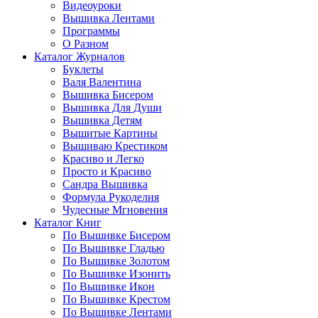
Видеоуроки
Вышивка Лентами
Программы
О Разном
Каталог Журналов
Буклеты
Валя Валентина
Вышивка Бисером
Вышивка Для Души
Вышивка Детям
Вышитые Картины
Вышиваю Крестиком
Красиво и Легко
Просто и Красиво
Сандра Вышивка
Формула Рукоделия
Чудесные Мгновения
Каталог Книг
По Вышивке Бисером
По Вышивке Гладью
По Вышивке Золотом
По Вышивке Изонить
По Вышивке Икон
По Вышивке Крестом
По Вышивке Лентами