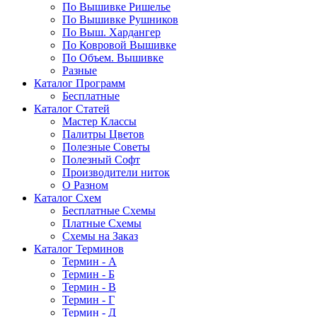
По Вышивке Ришелье
По Вышивке Рушников
По Выш. Хардангер
По Ковровой Вышивке
По Объем. Вышивке
Разные
Каталог Программ
Бесплатные
Каталог Статей
Мастер Классы
Палитры Цветов
Полезные Советы
Полезный Софт
Производители ниток
О Разном
Каталог Схем
Бесплатные Схемы
Платные Схемы
Схемы на Заказ
Каталог Терминов
Термин - А
Термин - Б
Термин - В
Термин - Г
Термин - Д