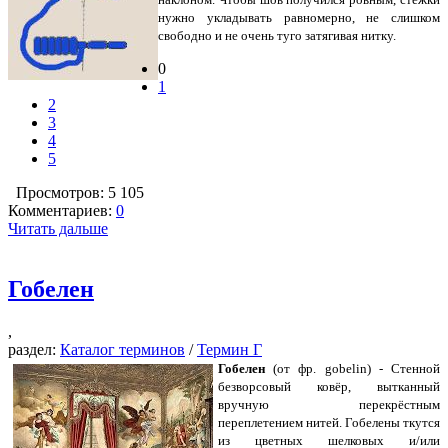
нужно укладывать равномерно, не слишком
свободно и не очень туго затягивая нитку.
0
1
2
3
4
5
Просмотров: 5 105
Комментариев:
0
Читать дальше
Гобелен
,
раздел:
Каталог терминов
/
Термин Г
Гобелен
(от фр. gobelin) - Стенной
безворсовый ковёр, вытканный
вручную перекрёстным
переплетением нитей. Гобелены ткутся
из цветных шелковых и/или