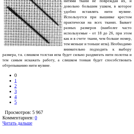
нитями ткани не повреждая их, и
довольно большим ушком, в которое
удобно вставлять нити мулине.
Используется при вышивке крестом
практически на всех тканях. Бывает
разных размеров (наиболее часто
используемые - от 18 до 26, при этом
как и в счете ткани, чем больше номер,
тем меньше и тоньше игла). Необходимо
внимательно подходить к выбору
размера, т.к. слишком толстая игла будет сильно раздвигать нити полотна и
тем самым искажать работу, а слишком тонкая будет способствовать
обтрепыванию нити мулине.
0
1
2
3
4
5
Просмотров: 5 967
Комментариев:
0
Читать дальше