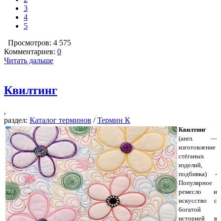
3
4
5
Просмотров: 4 575
Комментариев:
0
Читать дальше
Квилтинг
,
раздел:
Каталог терминов
/
Термин К
Квилтинг
(англ. —
изготовление
стёганых
изделий,
подбивка) -
Популярное
ремесло и
искусство с
богатой
историей в