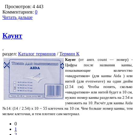
Просмотров: 4 443
Комментариев:
0
Читать дальше
Каунт
,
раздел:
Каталог терминов
/
Термин К
Каунт
(от англ. count — номер) -
Цифры после названия канвы,
показывающие количество
«квадратиков» (для канвы Aida ) или
нитей (для evenweave) на один дюйм
(2.54 см). Чтобы понять, сколько
«квадратиков» или нитей будет в 10 см,
нужно номер канвы разделить на 2.54 и
умножить на 10. Расчёт для канвы Aida
№14: (14 / 2.54) x 10 ~ 55 клеточек на 10 см. Чем больше номер канвы, тем
мельче клеточки, и тем плотнее сам материал.
0
1
2