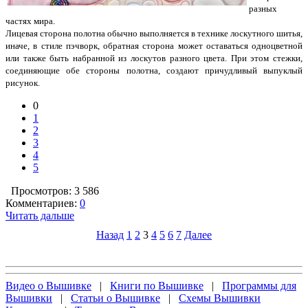
разных
частях мира.
Лицевая сторона полотна обычно выполняется в технике лоскутного шитья,
иначе, в стиле пэчворк, обратная сторона может оставаться одноцветной
или также быть набранной из лоскутов разного цвета. При этом стежки,
соединяющие обе стороны полотна, создают причудливый выпуклый
рисунок.
0
1
2
3
4
5
Просмотров: 3 586
Комментариев:
0
Читать дальше
Назад
1
2
3
4
5
6
7
Далее
Видео о Вышивке
|
Книги по Вышивке
|
Программы для
Вышивки
|
Статьи о Вышивке
|
Схемы Вышивки