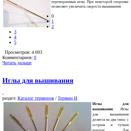
переворачивая иглы. При некоторой сноровке
позволяет увеличить скорость вышивания.
0
1
2
3
4
5
Просмотров: 4 693
Комментариев:
0
Читать дальше
Иглы для вышивания
,
раздел:
Каталог терминов
/
Термин И
Иглы для
вышивания
. Иглы
для вышивания
делятся на два типа: с
острым и тупым
концом. Для