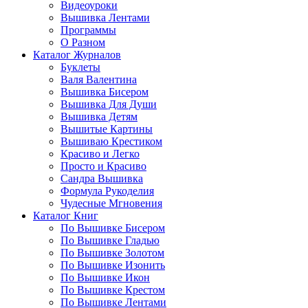
Видеоуроки
Вышивка Лентами
Программы
О Разном
Каталог Журналов
Буклеты
Валя Валентина
Вышивка Бисером
Вышивка Для Души
Вышивка Детям
Вышитые Картины
Вышиваю Крестиком
Красиво и Легко
Просто и Красиво
Сандра Вышивка
Формула Рукоделия
Чудесные Мгновения
Каталог Книг
По Вышивке Бисером
По Вышивке Гладью
По Вышивке Золотом
По Вышивке Изонить
По Вышивке Икон
По Вышивке Крестом
По Вышивке Лентами