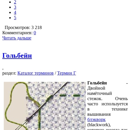
2
3
4
5
Просмотров: 3 218
Комментариев:
0
Читать дальше
Гольбейн
,
раздел:
Каталог терминов
/
Термин Г
Гольбейн -
Двойной
намёточный
стежок. Очень
часто используется
в технике
вышивания
блэкворк
(
blackwork
),
которую иногда так