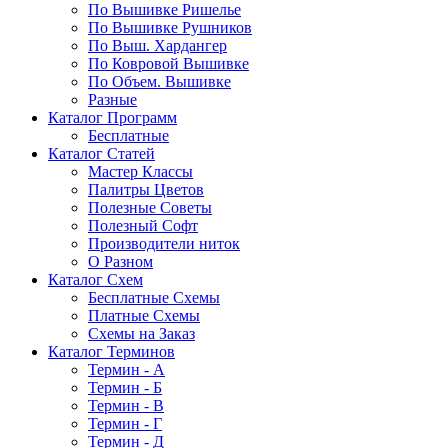
По Вышивке Ришелье
По Вышивке Рушников
По Выш. Хардангер
По Ковровой Вышивке
По Объем. Вышивке
Разные
Каталог Программ
Бесплатные
Каталог Статей
Мастер Классы
Палитры Цветов
Полезные Советы
Полезный Софт
Производители ниток
О Разном
Каталог Схем
Бесплатные Схемы
Платные Схемы
Схемы на Заказ
Каталог Терминов
Термин - А
Термин - Б
Термин - В
Термин - Г
Термин - Д