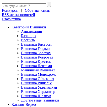
Конкурсы
|
Обратная связь
RSS-лента новостей
Статистика
Категории Вышивки
Аппликация
Блэкворк
Изонить
Вышивка Бисером
Вышивка Гладью
Вышивка Золотом
Вышивка Ковровая
Вышивка Крестом
Вышивка Лентами
Машинная Вышивка
Вышивка Монохром.
Вышивка Объемная
Вышивка Ришелье
Вышивка Украинская
Вышивка Хардангер
Вышивка Шелком
Другие виды вышивки
Каталог Видео