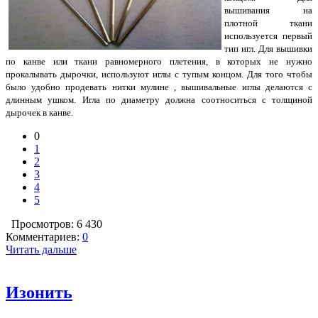
вышивания на
плотной ткани
используется первый
тип игл. Для вышивки
по канве или ткани равномерного плетения, в которых не нужно
прокалывать дырочки, используют иглы с тупым концом. Для того чтобы
было удобно продевать нитки мулине , вышивальные иглы делаются с
длинным ушком. Игла по диаметру должна соотноситься с толщиной
дырочек в канве.
0
1
2
3
4
5
Просмотров: 6 430
Комментариев:
0
Читать дальше
Изонить