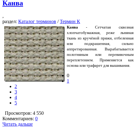
Канва
,
раздел:
Каталог терминов
/
Термин К
Канва
- Сетчатая сквозная
хлопчатобумажная, реже льняная
ткань из кручёной пряжи, отбеленная
или подкрашенная, сильно
аппретированная. Вырабатывается
полотняным или перевивочным
переплетением. Применяется как
основа или трафарет для вышивания.
0
1
2
3
4
5
Просмотров: 4 550
Комментариев:
0
Читать дальше