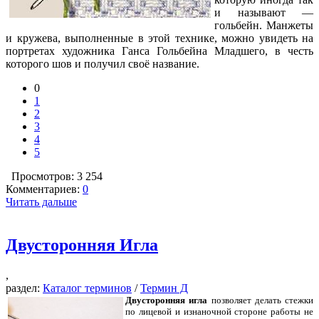
и называют —
гольбейн. Манжеты
и кружева, выполненные в этой технике, можно увидеть на
портретах художника Ганса Гольбейна Младшего, в честь
которого шов и получил своё название.
0
1
2
3
4
5
Просмотров: 3 254
Комментариев:
0
Читать дальше
Двусторонняя Игла
,
раздел:
Каталог терминов
/
Термин Д
Двусторонняя игла
позволяет делать стежки
по лицевой и изнаночной стороне работы не