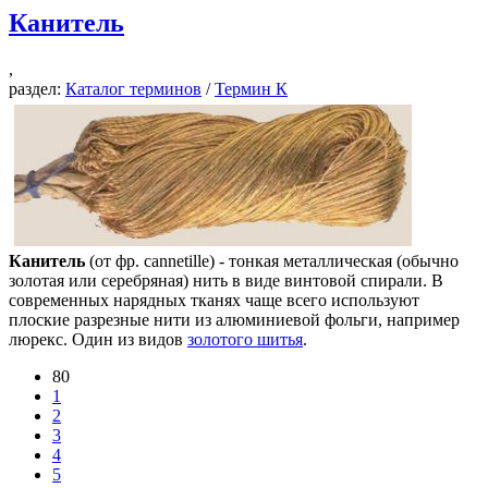
Канитель
,
раздел:
Каталог терминов
/
Термин К
Канитель
(от фр. cannetille) - тонкая металлическая (обычно
золотая или серебряная) нить в виде винтовой спирали. В
современных нарядных тканях чаще всего используют
плоские разрезные нити из алюминиевой фольги, например
люрекс. Один из видов
золотого шитья
.
80
1
2
3
4
5