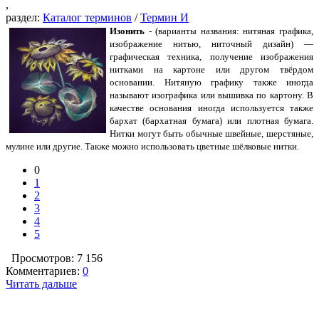
,
раздел:
Каталог терминов
/
Термин И
Изонить
- (варианты названия: нитяная графика,
изображение нитью, ниточный дизайн) —
графическая техника, получение изображения
нитками на картоне или другом твёрдом
основании. Нитяную графику также иногда
называют изографика или вышивка по картону. В
качестве основания иногда используется также
бархат (бархатная бумага) или плотная бумага.
Нитки могут быть обычные швейные, шерстяные,
мулине или другие. Также можно использовать цветные шёлковые нитки.
0
1
2
3
4
5
Просмотров: 7 156
Комментариев:
0
Читать дальше