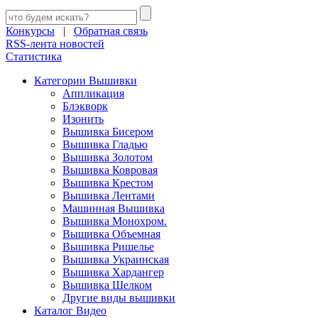
Конкурсы
|
Обратная связь
RSS-лента новостей
Статистика
Категории Вышивки
Аппликация
Блэкворк
Изонить
Вышивка Бисером
Вышивка Гладью
Вышивка Золотом
Вышивка Ковровая
Вышивка Крестом
Вышивка Лентами
Машинная Вышивка
Вышивка Монохром.
Вышивка Объемная
Вышивка Ришелье
Вышивка Украинская
Вышивка Хардангер
Вышивка Шелком
Другие виды вышивки
Каталог Видео