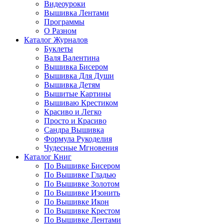
Видеоуроки
Вышивка Лентами
Программы
О Разном
Каталог Журналов
Буклеты
Валя Валентина
Вышивка Бисером
Вышивка Для Души
Вышивка Детям
Вышитые Картины
Вышиваю Крестиком
Красиво и Легко
Просто и Красиво
Сандра Вышивка
Формула Рукоделия
Чудесные Мгновения
Каталог Книг
По Вышивке Бисером
По Вышивке Гладью
По Вышивке Золотом
По Вышивке Изонить
По Вышивке Икон
По Вышивке Крестом
По Вышивке Лентами