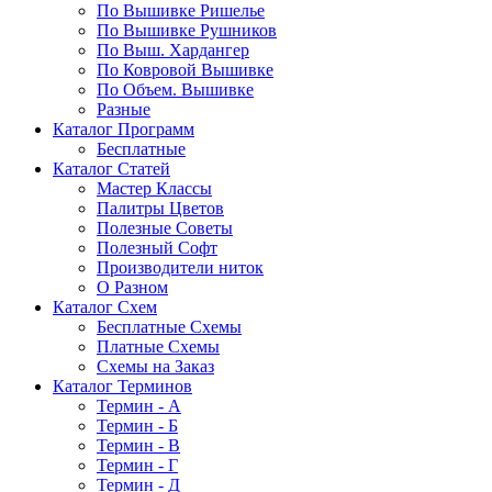
По Вышивке Ришелье
По Вышивке Рушников
По Выш. Хардангер
По Ковровой Вышивке
По Объем. Вышивке
Разные
Каталог Программ
Бесплатные
Каталог Статей
Мастер Классы
Палитры Цветов
Полезные Советы
Полезный Софт
Производители ниток
О Разном
Каталог Схем
Бесплатные Схемы
Платные Схемы
Схемы на Заказ
Каталог Терминов
Термин - А
Термин - Б
Термин - В
Термин - Г
Термин - Д