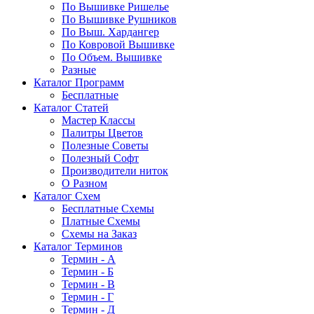
По Вышивке Ришелье
По Вышивке Рушников
По Выш. Хардангер
По Ковровой Вышивке
По Объем. Вышивке
Разные
Каталог Программ
Бесплатные
Каталог Статей
Мастер Классы
Палитры Цветов
Полезные Советы
Полезный Софт
Производители ниток
О Разном
Каталог Схем
Бесплатные Схемы
Платные Схемы
Схемы на Заказ
Каталог Терминов
Термин - А
Термин - Б
Термин - В
Термин - Г
Термин - Д