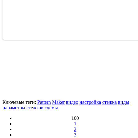
Ключевые теги:
Pattern
Maker
видео
настройка
стежка
виды
параметры
стежков
схемы
100
1
2
3