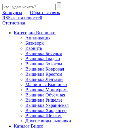
Конкурсы
|
Обратная связь
RSS-лента новостей
Статистика
Категории Вышивки
Аппликация
Блэкворк
Изонить
Вышивка Бисером
Вышивка Гладью
Вышивка Золотом
Вышивка Ковровая
Вышивка Крестом
Вышивка Лентами
Машинная Вышивка
Вышивка Монохром.
Вышивка Объемная
Вышивка Ришелье
Вышивка Украинская
Вышивка Хардангер
Вышивка Шелком
Другие виды вышивки
Каталог Видео