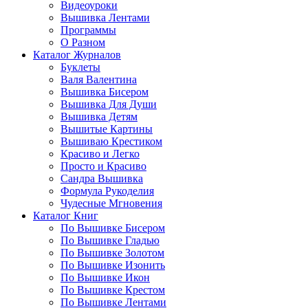
Видеоуроки
Вышивка Лентами
Программы
О Разном
Каталог Журналов
Буклеты
Валя Валентина
Вышивка Бисером
Вышивка Для Души
Вышивка Детям
Вышитые Картины
Вышиваю Крестиком
Красиво и Легко
Просто и Красиво
Сандра Вышивка
Формула Рукоделия
Чудесные Мгновения
Каталог Книг
По Вышивке Бисером
По Вышивке Гладью
По Вышивке Золотом
По Вышивке Изонить
По Вышивке Икон
По Вышивке Крестом
По Вышивке Лентами