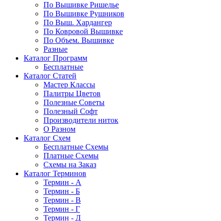
По Вышивке Ришелье
По Вышивке Рушников
По Выш. Хардангер
По Ковровой Вышивке
По Объем. Вышивке
Разные
Каталог Программ
Бесплатные
Каталог Статей
Мастер Классы
Палитры Цветов
Полезные Советы
Полезный Софт
Производители ниток
О Разном
Каталог Схем
Бесплатные Схемы
Платные Схемы
Схемы на Заказ
Каталог Терминов
Термин - А
Термин - Б
Термин - В
Термин - Г
Термин - Д