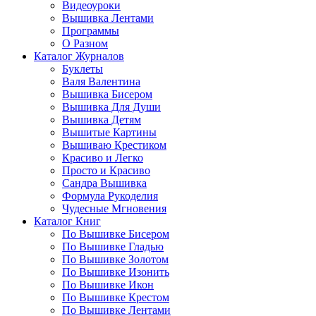
Видеоуроки
Вышивка Лентами
Программы
О Разном
Каталог Журналов
Буклеты
Валя Валентина
Вышивка Бисером
Вышивка Для Души
Вышивка Детям
Вышитые Картины
Вышиваю Крестиком
Красиво и Легко
Просто и Красиво
Сандра Вышивка
Формула Рукоделия
Чудесные Мгновения
Каталог Книг
По Вышивке Бисером
По Вышивке Гладью
По Вышивке Золотом
По Вышивке Изонить
По Вышивке Икон
По Вышивке Крестом
По Вышивке Лентами