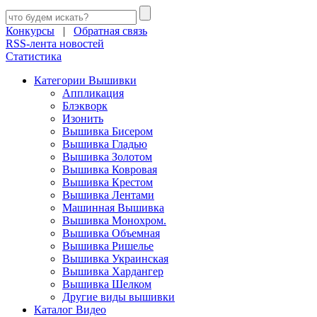
Конкурсы
|
Обратная связь
RSS-лента новостей
Статистика
Категории Вышивки
Аппликация
Блэкворк
Изонить
Вышивка Бисером
Вышивка Гладью
Вышивка Золотом
Вышивка Ковровая
Вышивка Крестом
Вышивка Лентами
Машинная Вышивка
Вышивка Монохром.
Вышивка Объемная
Вышивка Ришелье
Вышивка Украинская
Вышивка Хардангер
Вышивка Шелком
Другие виды вышивки
Каталог Видео