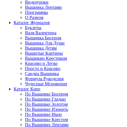
Видеоуроки
Вышивка Лентами
Программы
О Разном
Каталог Журналов
Буклеты
Валя Валентина
Вышивка Бисером
Вышивка Для Души
Вышивка Детям
Вышитые Картины
Вышиваю Крестиком
Красиво и Легко
Просто и Красиво
Сандра Вышивка
Формула Рукоделия
Чудесные Мгновения
Каталог Книг
По Вышивке Бисером
По Вышивке Гладью
По Вышивке Золотом
По Вышивке Изонить
По Вышивке Икон
По Вышивке Крестом
По Вышивке Лентами