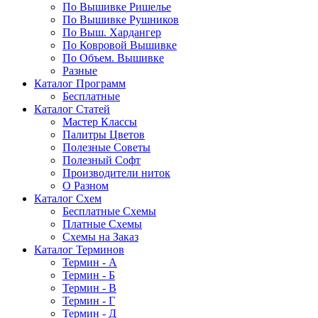
По Вышивке Ришелье
По Вышивке Рушников
По Выш. Хардангер
По Ковровой Вышивке
По Объем. Вышивке
Разные
Каталог Программ
Бесплатные
Каталог Статей
Мастер Классы
Палитры Цветов
Полезные Советы
Полезный Софт
Производители ниток
О Разном
Каталог Схем
Бесплатные Схемы
Платные Схемы
Схемы на Заказ
Каталог Терминов
Термин - А
Термин - Б
Термин - В
Термин - Г
Термин - Д