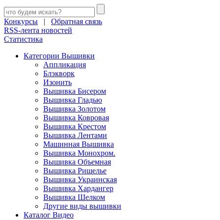
Конкурсы
|
Обратная связь
RSS-лента новостей
Статистика
Категории Вышивки
Аппликация
Блэкворк
Изонить
Вышивка Бисером
Вышивка Гладью
Вышивка Золотом
Вышивка Ковровая
Вышивка Крестом
Вышивка Лентами
Машинная Вышивка
Вышивка Монохром.
Вышивка Объемная
Вышивка Ришелье
Вышивка Украинская
Вышивка Хардангер
Вышивка Шелком
Другие виды вышивки
Каталог Видео