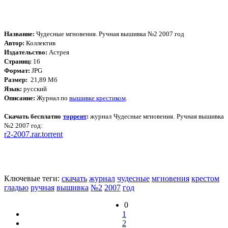
Название:
Чудесные мгновения. Ручная вышивка №2 2007 год
Автор:
Коллектив
Издательство:
Астрея
Страниц:
16
Формат:
JPG
Размер:
21,89 Мб
Язык:
русский
Описание:
Журнал по
вышивке крестиком
.
Скачать бесплатно
торрент
:
журнал Чудесные мгновения. Ручная вышивка
№2 2007 год:
r2-2007.rar.torrent
Ключевые теги:
скачать
журнал
чудесные
мгновения
крестом
гладью
ручная
вышивка
№2
2007
год
0
1
2