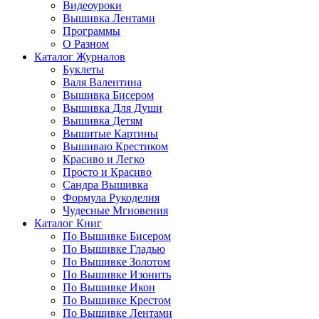
Видеоуроки
Вышивка Лентами
Программы
О Разном
Каталог Журналов
Буклеты
Валя Валентина
Вышивка Бисером
Вышивка Для Души
Вышивка Детям
Вышитые Картины
Вышиваю Крестиком
Красиво и Легко
Просто и Красиво
Сандра Вышивка
Формула Рукоделия
Чудесные Мгновения
Каталог Книг
По Вышивке Бисером
По Вышивке Гладью
По Вышивке Золотом
По Вышивке Изонить
По Вышивке Икон
По Вышивке Крестом
По Вышивке Лентами