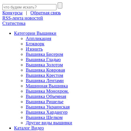
Конкурсы
|
Обратная связь
RSS-лента новостей
Статистика
Категории Вышивки
Аппликация
Блэкворк
Изонить
Вышивка Бисером
Вышивка Гладью
Вышивка Золотом
Вышивка Ковровая
Вышивка Крестом
Вышивка Лентами
Машинная Вышивка
Вышивка Монохром.
Вышивка Объемная
Вышивка Ришелье
Вышивка Украинская
Вышивка Хардангер
Вышивка Шелком
Другие виды вышивки
Каталог Видео