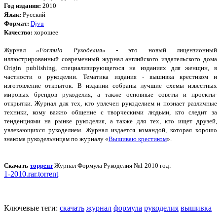
Год издания:
2010
Язык:
Русский
Формат:
Djvu
Качество:
хорошее
Журнал
«Formula Рукоделия»
- это новый лицензионный
иллюстрированный современный журнал английского издательского дома
Origin publishing, специализирующегося на изданиях для женщин, в
частности о рукоделии. Тематика издания - вышивка крестиком и
изготовление открыток. В издании собраны лучшие схемы известных
мировых брендов рукоделия, а также основные советы и проекты-
открытки. Журнал для тех, кто увлечен рукоделием и познает различные
техники, кому важно общение с творческими людьми, кто следит за
тенденциями на рынке рукоделия, а также для тех, кто ищет друзей,
увлекающихся рукоделием. Журнал издается командой, которая хорошо
знакома рукодельницам по журналу «
Вышиваю крестиком
».
Скачать
торрент
Журнал Формула Рукоделия №1 2010 год:
1-2010.rar.torrent
Ключевые теги:
скачать
журнал
формула
рукоделия
вышивка