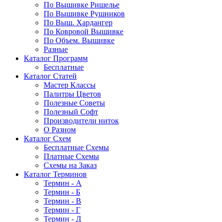
По Вышивке Ришелье
По Вышивке Рушников
По Выш. Хардангер
По Ковровой Вышивке
По Объем. Вышивке
Разные
Каталог Программ
Бесплатные
Каталог Статей
Мастер Классы
Палитры Цветов
Полезные Советы
Полезный Софт
Производители ниток
О Разном
Каталог Схем
Бесплатные Схемы
Платные Схемы
Схемы на Заказ
Каталог Терминов
Термин - А
Термин - Б
Термин - В
Термин - Г
Термин - Д