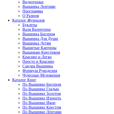
Видеоуроки
Вышивка Лентами
Программы
О Разном
Каталог Журналов
Буклеты
Валя Валентина
Вышивка Бисером
Вышивка Для Души
Вышивка Детям
Вышитые Картины
Вышиваю Крестиком
Красиво и Легко
Просто и Красиво
Сандра Вышивка
Формула Рукоделия
Чудесные Мгновения
Каталог Книг
По Вышивке Бисером
По Вышивке Гладью
По Вышивке Золотом
По Вышивке Изонить
По Вышивке Икон
По Вышивке Крестом
По Вышивке Лентами