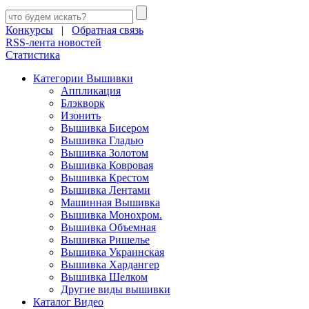
Конкурсы
|
Обратная связь
RSS-лента новостей
Статистика
Категории Вышивки
Аппликация
Блэкворк
Изонить
Вышивка Бисером
Вышивка Гладью
Вышивка Золотом
Вышивка Ковровая
Вышивка Крестом
Вышивка Лентами
Машинная Вышивка
Вышивка Монохром.
Вышивка Объемная
Вышивка Ришелье
Вышивка Украинская
Вышивка Хардангер
Вышивка Шелком
Другие виды вышивки
Каталог Видео