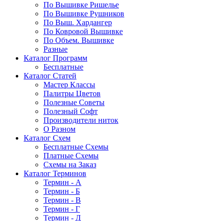
По Вышивке Ришелье
По Вышивке Рушников
По Выш. Хардангер
По Ковровой Вышивке
По Объем. Вышивке
Разные
Каталог Программ
Бесплатные
Каталог Статей
Мастер Классы
Палитры Цветов
Полезные Советы
Полезный Софт
Производители ниток
О Разном
Каталог Схем
Бесплатные Схемы
Платные Схемы
Схемы на Заказ
Каталог Терминов
Термин - А
Термин - Б
Термин - В
Термин - Г
Термин - Д