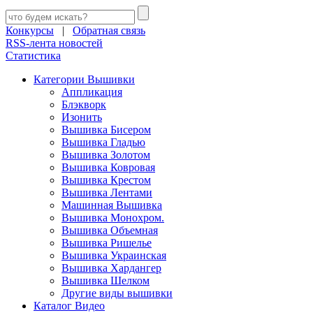
Конкурсы
|
Обратная связь
RSS-лента новостей
Статистика
Категории Вышивки
Аппликация
Блэкворк
Изонить
Вышивка Бисером
Вышивка Гладью
Вышивка Золотом
Вышивка Ковровая
Вышивка Крестом
Вышивка Лентами
Машинная Вышивка
Вышивка Монохром.
Вышивка Объемная
Вышивка Ришелье
Вышивка Украинская
Вышивка Хардангер
Вышивка Шелком
Другие виды вышивки
Каталог Видео