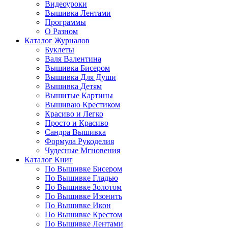
Видеоуроки
Вышивка Лентами
Программы
О Разном
Каталог Журналов
Буклеты
Валя Валентина
Вышивка Бисером
Вышивка Для Души
Вышивка Детям
Вышитые Картины
Вышиваю Крестиком
Красиво и Легко
Просто и Красиво
Сандра Вышивка
Формула Рукоделия
Чудесные Мгновения
Каталог Книг
По Вышивке Бисером
По Вышивке Гладью
По Вышивке Золотом
По Вышивке Изонить
По Вышивке Икон
По Вышивке Крестом
По Вышивке Лентами