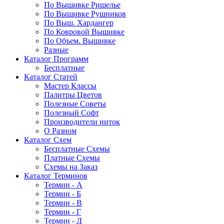
По Вышивке Ришелье
По Вышивке Рушников
По Выш. Хардангер
По Ковровой Вышивке
По Объем. Вышивке
Разные
Каталог Программ
Бесплатные
Каталог Статей
Мастер Классы
Палитры Цветов
Полезные Советы
Полезный Софт
Производители ниток
О Разном
Каталог Схем
Бесплатные Схемы
Платные Схемы
Схемы на Заказ
Каталог Терминов
Термин - А
Термин - Б
Термин - В
Термин - Г
Термин - Д