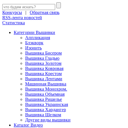
Конкурсы
|
Обратная связь
RSS-лента новостей
Статистика
Категории Вышивки
Аппликация
Блэкворк
Изонить
Вышивка Бисером
Вышивка Гладью
Вышивка Золотом
Вышивка Ковровая
Вышивка Крестом
Вышивка Лентами
Машинная Вышивка
Вышивка Монохром.
Вышивка Объемная
Вышивка Ришелье
Вышивка Украинская
Вышивка Хардангер
Вышивка Шелком
Другие виды вышивки
Каталог Видео