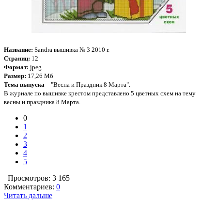
Название:
Sandra вышивка № 3 2010 г.
Страниц:
12
Формат:
jpeg
Размер:
17,26 Мб
Тема выпуска
– "Весна и Праздник 8 Марта".
В журнале по вышивке крестом представлено 5 цветных схем на тему
весны и праздника 8 Марта.
0
1
2
3
4
5
Просмотров: 3 165
Комментариев:
0
Читать дальше