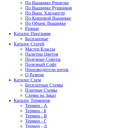
По Вышивке Ришелье
По Вышивке Рушников
По Выш. Хардангер
По Ковровой Вышивке
По Объем. Вышивке
Разные
Каталог Программ
Бесплатные
Каталог Статей
Мастер Классы
Палитры Цветов
Полезные Советы
Полезный Софт
Производители ниток
О Разном
Каталог Схем
Бесплатные Схемы
Платные Схемы
Схемы на Заказ
Каталог Терминов
Термин - А
Термин - Б
Термин - В
Термин - Г
Термин - Д