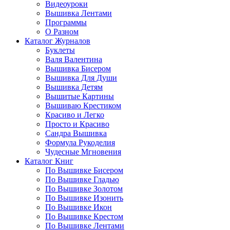
Видеоуроки
Вышивка Лентами
Программы
О Разном
Каталог Журналов
Буклеты
Валя Валентина
Вышивка Бисером
Вышивка Для Души
Вышивка Детям
Вышитые Картины
Вышиваю Крестиком
Красиво и Легко
Просто и Красиво
Сандра Вышивка
Формула Рукоделия
Чудесные Мгновения
Каталог Книг
По Вышивке Бисером
По Вышивке Гладью
По Вышивке Золотом
По Вышивке Изонить
По Вышивке Икон
По Вышивке Крестом
По Вышивке Лентами