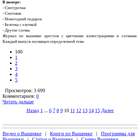
В номере:
- Снегурочка
- Снеговик
- Новогодний подарок
- Белочка с елочкой
- Другие схемы.
Журнал по вышивке крестом с цветными иллюстрациями и схемами.
Каждый выпуск посвящен определенной теме.
100
1
2
3
4
5
Просмотров: 3 699
Комментариев:
0
Читать дальше
Назад
1
...
6
7
8
9
10
11
12
13
14
15
Далее
Видео о Вышивке
|
Книги по Вышивке
|
Программы для
Вышивки
|
Статьи о Вышивке
|
Схемы Вышивки