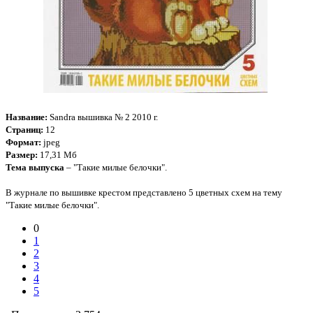
Название:
Sandra вышивка № 2 2010 г.
Страниц:
12
Формат:
jpeg
Размер:
17,31 Мб
Тема выпуска
– "Такие милые белочки".
В журнале по вышивке крестом представлено 5 цветных схем на тему
"Такие милые белочки".
0
1
2
3
4
5