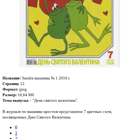
Название:
Sandra вышивка № 1 2010 г.
Страниц:
12
Формат:
jpeg
Размер:
16,64 Мб
Тема выпуска
– "День святого валентина".
В журнале по вышивке крестом представлено 7 цветных схем,
посвященных Дню Святого Валентина.
0
1
2