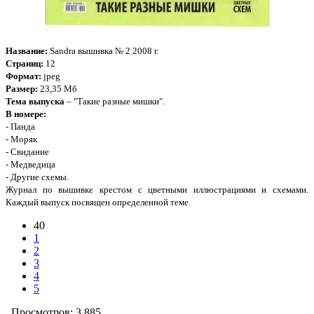
Название:
Sandra вышивка № 2 2008 г.
Страниц:
12
Формат:
jpeg
Размер:
23,35 Мб
Тема выпуска
– "Такие разные мишки".
В номере:
- Панда
- Моряк
- Свидание
- Медведица
- Другие схемы.
Журнал по вышивке крестом с цветными иллюстрациями и схемами.
Каждый выпуск посвящен определенной теме.
40
1
2
3
4
5
Просмотров: 3 885