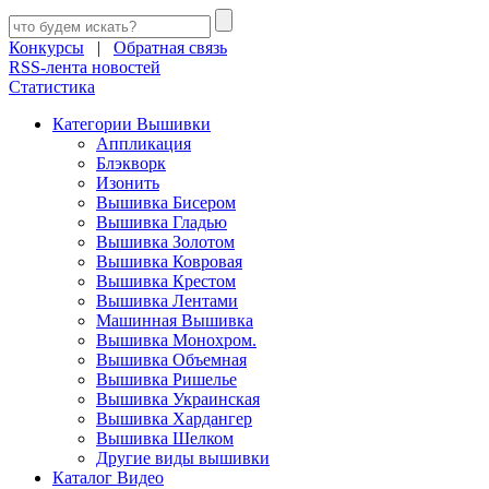
Конкурсы
|
Обратная связь
RSS-лента новостей
Статистика
Категории Вышивки
Аппликация
Блэкворк
Изонить
Вышивка Бисером
Вышивка Гладью
Вышивка Золотом
Вышивка Ковровая
Вышивка Крестом
Вышивка Лентами
Машинная Вышивка
Вышивка Монохром.
Вышивка Объемная
Вышивка Ришелье
Вышивка Украинская
Вышивка Хардангер
Вышивка Шелком
Другие виды вышивки
Каталог Видео