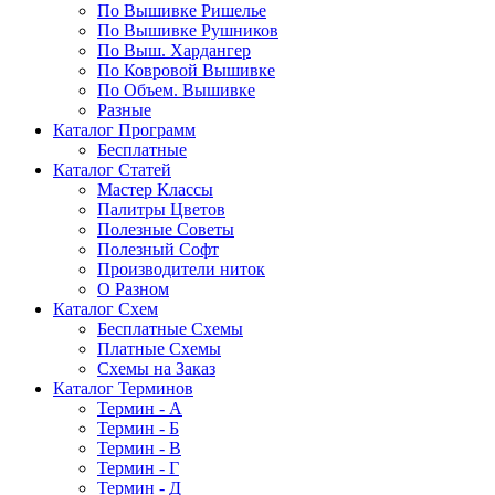
По Вышивке Ришелье
По Вышивке Рушников
По Выш. Хардангер
По Ковровой Вышивке
По Объем. Вышивке
Разные
Каталог Программ
Бесплатные
Каталог Статей
Мастер Классы
Палитры Цветов
Полезные Советы
Полезный Софт
Производители ниток
О Разном
Каталог Схем
Бесплатные Схемы
Платные Схемы
Схемы на Заказ
Каталог Терминов
Термин - А
Термин - Б
Термин - В
Термин - Г
Термин - Д