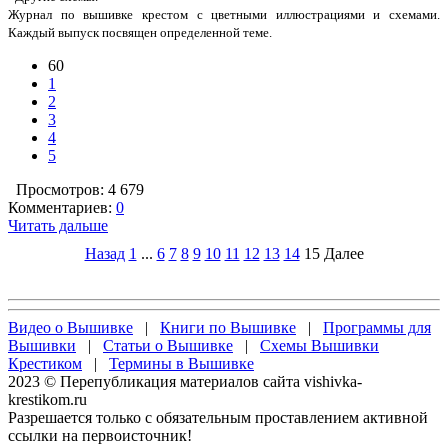
Журнал по вышивке крестом с цветными иллюстрациями и схемами.
Каждый выпуск посвящен определенной теме.
60
1
2
3
4
5
Просмотров: 4 679
Комментариев:
0
Читать дальше
Назад
1
...
6
7
8
9
10
11
12
13
14
15
Далее
Видео о Вышивке
|
Книги по Вышивке
|
Программы для
Вышивки
|
Статьи о Вышивке
|
Схемы Вышивки
Крестиком
|
Термины в Вышивке
2023 © Перепубликация материалов сайта vishivka-
krestikom.ru
Разрешается только с обязательным проставлением активной
ссылки на первоисточник!