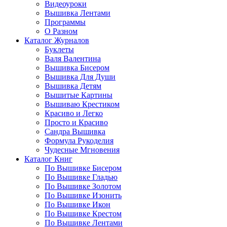
Видеоуроки
Вышивка Лентами
Программы
О Разном
Каталог Журналов
Буклеты
Валя Валентина
Вышивка Бисером
Вышивка Для Души
Вышивка Детям
Вышитые Картины
Вышиваю Крестиком
Красиво и Легко
Просто и Красиво
Сандра Вышивка
Формула Рукоделия
Чудесные Мгновения
Каталог Книг
По Вышивке Бисером
По Вышивке Гладью
По Вышивке Золотом
По Вышивке Изонить
По Вышивке Икон
По Вышивке Крестом
По Вышивке Лентами