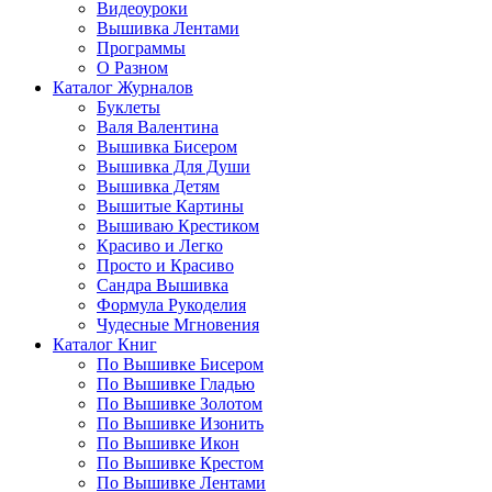
Видеоуроки
Вышивка Лентами
Программы
О Разном
Каталог Журналов
Буклеты
Валя Валентина
Вышивка Бисером
Вышивка Для Души
Вышивка Детям
Вышитые Картины
Вышиваю Крестиком
Красиво и Легко
Просто и Красиво
Сандра Вышивка
Формула Рукоделия
Чудесные Мгновения
Каталог Книг
По Вышивке Бисером
По Вышивке Гладью
По Вышивке Золотом
По Вышивке Изонить
По Вышивке Икон
По Вышивке Крестом
По Вышивке Лентами