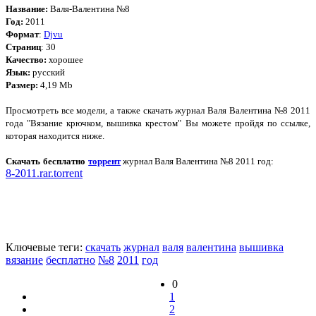
Название:
Валя-Валентина №8
Год:
2011
Формат
:
Djvu
Страниц
: 30
Качество:
хорошее
Язык:
русский
Размер:
4,19 Mb
Просмотреть все модели, а также скачать журнал Валя Валентина №8 2011
года "Вязание крючком, вышивка крестом" Вы можете пройдя по ссылке,
которая находится ниже.
Скачать бесплатно
торрент
журнал Валя Валентина №8 2011 год:
8-2011.rar.torrent
Ключевые теги:
скачать
журнал
валя
валентина
вышивка
вязание
бесплатно
№8
2011
год
0
1
2