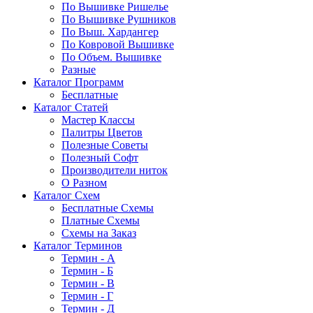
По Вышивке Ришелье
По Вышивке Рушников
По Выш. Хардангер
По Ковровой Вышивке
По Объем. Вышивке
Разные
Каталог Программ
Бесплатные
Каталог Статей
Мастер Классы
Палитры Цветов
Полезные Советы
Полезный Софт
Производители ниток
О Разном
Каталог Схем
Бесплатные Схемы
Платные Схемы
Схемы на Заказ
Каталог Терминов
Термин - А
Термин - Б
Термин - В
Термин - Г
Термин - Д