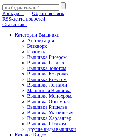
Конкурсы
|
Обратная связь
RSS-лента новостей
Статистика
Категории Вышивки
Аппликация
Блэкворк
Изонить
Вышивка Бисером
Вышивка Гладью
Вышивка Золотом
Вышивка Ковровая
Вышивка Крестом
Вышивка Лентами
Машинная Вышивка
Вышивка Монохром.
Вышивка Объемная
Вышивка Ришелье
Вышивка Украинская
Вышивка Хардангер
Вышивка Шелком
Другие виды вышивки
Каталог Видео