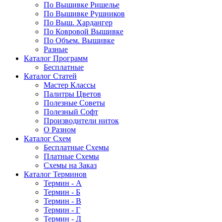
По Вышивке Ришелье
По Вышивке Рушников
По Выш. Хардангер
По Ковровой Вышивке
По Объем. Вышивке
Разные
Каталог Программ
Бесплатные
Каталог Статей
Мастер Классы
Палитры Цветов
Полезные Советы
Полезный Софт
Производители ниток
О Разном
Каталог Схем
Бесплатные Схемы
Платные Схемы
Схемы на Заказ
Каталог Терминов
Термин - А
Термин - Б
Термин - В
Термин - Г
Термин - Д