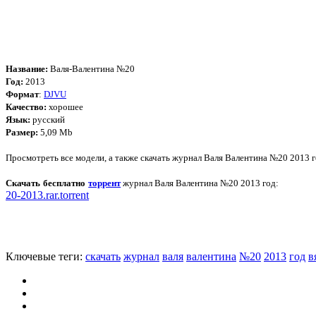
Название:
Валя-Валентина №20
Год:
2013
Формат
:
DJVU
Качество:
хорошее
Язык:
русский
Размер:
5,09 Mb
Просмотреть все модели, а также скачать журнал Валя Валентина №20 2013 
Скачать бесплатно
торрент
журнал Валя Валентина №20 2013 год:
20-2013.rar.torrent
Ключевые теги:
скачать
журнал
валя
валентина
№20
2013
год
в