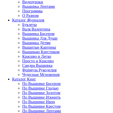
Видеоуроки
Вышивка Лентами
Программы
О Разном
Каталог Журналов
Буклеты
Валя Валентина
Вышивка Бисером
Вышивка Для Души
Вышивка Детям
Вышитые Картины
Вышиваю Крестиком
Красиво и Легко
Просто и Красиво
Сандра Вышивка
Формула Рукоделия
Чудесные Мгновения
Каталог Книг
По Вышивке Бисером
По Вышивке Гладью
По Вышивке Золотом
По Вышивке Изонить
По Вышивке Икон
По Вышивке Крестом
По Вышивке Лентами