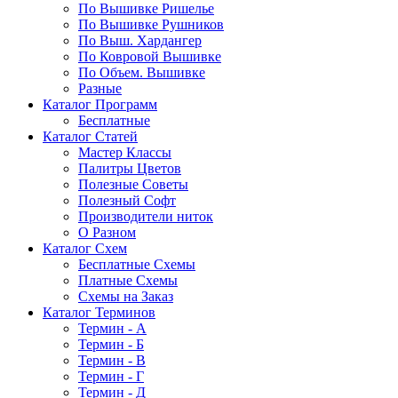
По Вышивке Ришелье
По Вышивке Рушников
По Выш. Хардангер
По Ковровой Вышивке
По Объем. Вышивке
Разные
Каталог Программ
Бесплатные
Каталог Статей
Мастер Классы
Палитры Цветов
Полезные Советы
Полезный Софт
Производители ниток
О Разном
Каталог Схем
Бесплатные Схемы
Платные Схемы
Схемы на Заказ
Каталог Терминов
Термин - А
Термин - Б
Термин - В
Термин - Г
Термин - Д