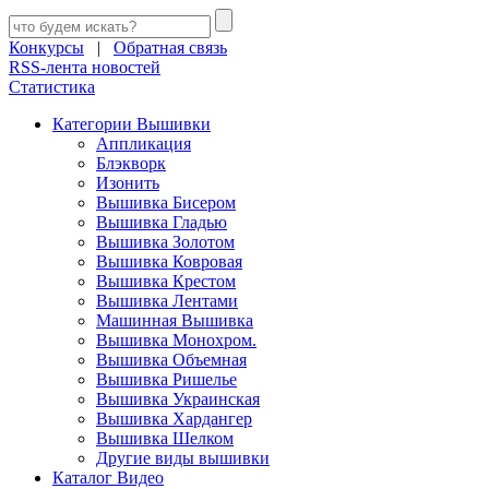
Конкурсы
|
Обратная связь
RSS-лента новостей
Статистика
Категории Вышивки
Аппликация
Блэкворк
Изонить
Вышивка Бисером
Вышивка Гладью
Вышивка Золотом
Вышивка Ковровая
Вышивка Крестом
Вышивка Лентами
Машинная Вышивка
Вышивка Монохром.
Вышивка Объемная
Вышивка Ришелье
Вышивка Украинская
Вышивка Хардангер
Вышивка Шелком
Другие виды вышивки
Каталог Видео