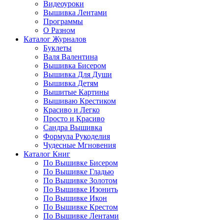
Видеоуроки
Вышивка Лентами
Программы
О Разном
Каталог Журналов
Буклеты
Валя Валентина
Вышивка Бисером
Вышивка Для Души
Вышивка Детям
Вышитые Картины
Вышиваю Крестиком
Красиво и Легко
Просто и Красиво
Сандра Вышивка
Формула Рукоделия
Чудесные Мгновения
Каталог Книг
По Вышивке Бисером
По Вышивке Гладью
По Вышивке Золотом
По Вышивке Изонить
По Вышивке Икон
По Вышивке Крестом
По Вышивке Лентами