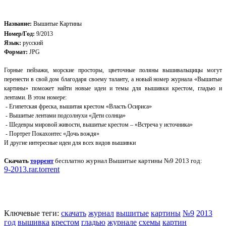
Название:
Вышитые Картины
Номер/Год:
9/2013
Язык:
русский
Формат:
JPG
Горные пейзажи, морские просторы, цветочные поляны вышивальщицы могут
перенести в свой дом благодаря своему таланту, а новый номер журнала «Вышитые
картины» поможет найти новые идеи и темы для вышивки крестом, гладью и
лентами. В этом номере:
- Египетская фреска, вышитая крестом «Власть Осириса»
- Вышитые лентами подсолнухи «Дети солнца»
- Шедевры мировой живости, вышитые крестом – «Встреча у источника»
- Портрет Покахонтес «Дочь вождя»
И другие интересные идеи для всех видов вышивки
Скачать
торрент
бесплатно журнал Вышитые картины №9 2013 год:
9-2013.rar.torrent
Ключевые теги:
скачать
журнал
вышитые
картины
№9
2013
год
вышивка
крестом
гладью
журнале
схемы
картин