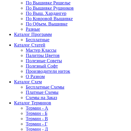
По Вышивке Ришелье
По Вышивке Рушников
По Выш. Хардангер
По Ковровой Вышивке
По Объем. Вышивке
Разные
Каталог Программ
Бесплатные
Каталог Статей
Мастер Классы
Палитры Цветов
Полезные Советы
Полезный Софт
Производители ниток
О Разном
Каталог Схем
Бесплатные Схемы
Платные Схемы
Схемы на Заказ
Каталог Терминов
Термин - А
Термин - Б
Термин - В
Термин - Г
Термин - Д