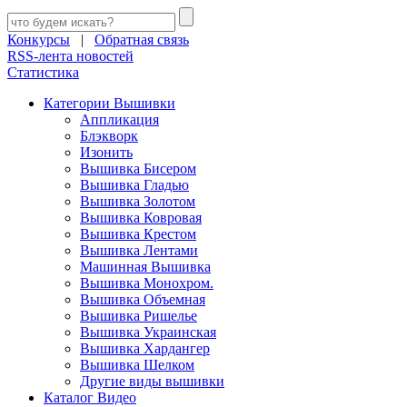
Конкурсы
|
Обратная связь
RSS-лента новостей
Статистика
Категории Вышивки
Аппликация
Блэкворк
Изонить
Вышивка Бисером
Вышивка Гладью
Вышивка Золотом
Вышивка Ковровая
Вышивка Крестом
Вышивка Лентами
Машинная Вышивка
Вышивка Монохром.
Вышивка Объемная
Вышивка Ришелье
Вышивка Украинская
Вышивка Хардангер
Вышивка Шелком
Другие виды вышивки
Каталог Видео