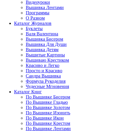
Видеоуроки
Вышивка Лентами
Программы
О Разном
Каталог Журналов
Буклеты
Валя Валентина
Вышивка Бисером
Вышивка Для Души
Вышивка Детям
Вышитые Картины
Вышиваю Крестиком
Красиво и Легко
Просто и Красиво
Сандра Вышивка
Формула Рукоделия
Чудесные Мгновения
Каталог Книг
По Вышивке Бисером
По Вышивке Гладью
По Вышивке Золотом
По Вышивке Изонить
По Вышивке Икон
По Вышивке Крестом
По Вышивке Лентами