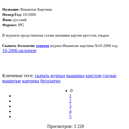
Название:
Вышитые Картины
Номер/Год:
10/2006
Язык:
русский
Формат:
JPG
В журнале представлены схемы вышивки картин крестом, гладью
Скачать бесплатно
торрент
журнал Вышитые картины №10 2006 год:
10-2006.rar.torrent
Ключевые теги:
скачать
журнал
вышивка
крестом
гладью
вышитые
картины
бесплатно
0
1
2
3
4
5
Просмотров: 3 220