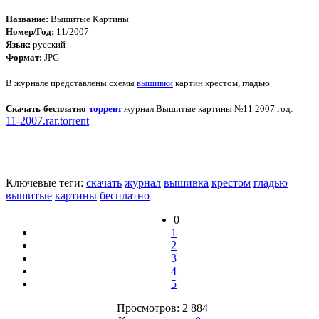
Название:
Вышитые Картины
Номер/Год:
11/2007
Язык:
русский
Формат:
JPG
В журнале представлены схемы
вышивки
картин крестом, гладью
Скачать бесплатно
торрент
журнал Вышитые картины №11 2007 год:
11-2007.rar.torrent
Ключевые теги:
скачать
журнал
вышивка
крестом
гладью
вышитые
картины
бесплатно
0
1
2
3
4
5
Просмотров: 2 884