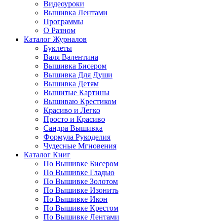
Видеоуроки
Вышивка Лентами
Программы
О Разном
Каталог Журналов
Буклеты
Валя Валентина
Вышивка Бисером
Вышивка Для Души
Вышивка Детям
Вышитые Картины
Вышиваю Крестиком
Красиво и Легко
Просто и Красиво
Сандра Вышивка
Формула Рукоделия
Чудесные Мгновения
Каталог Книг
По Вышивке Бисером
По Вышивке Гладью
По Вышивке Золотом
По Вышивке Изонить
По Вышивке Икон
По Вышивке Крестом
По Вышивке Лентами