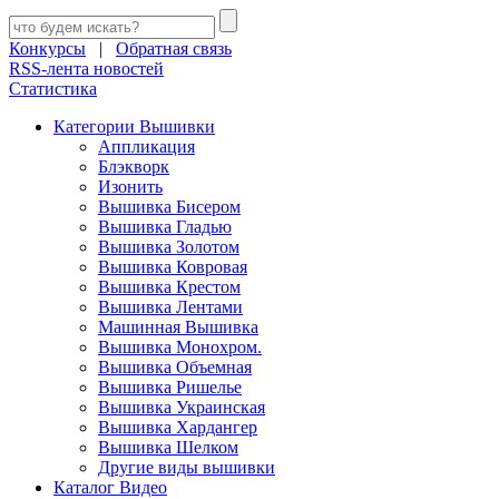
Конкурсы
|
Обратная связь
RSS-лента новостей
Статистика
Категории Вышивки
Аппликация
Блэкворк
Изонить
Вышивка Бисером
Вышивка Гладью
Вышивка Золотом
Вышивка Ковровая
Вышивка Крестом
Вышивка Лентами
Машинная Вышивка
Вышивка Монохром.
Вышивка Объемная
Вышивка Ришелье
Вышивка Украинская
Вышивка Хардангер
Вышивка Шелком
Другие виды вышивки
Каталог Видео