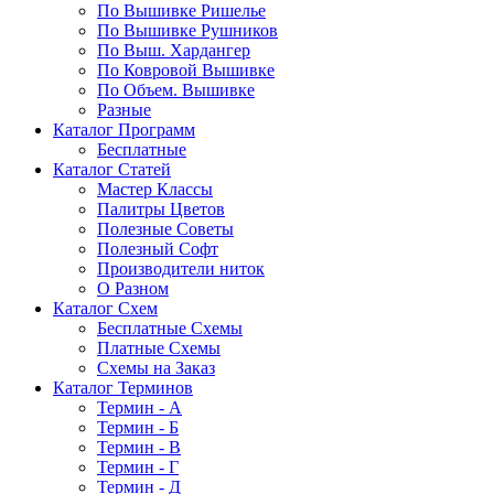
По Вышивке Ришелье
По Вышивке Рушников
По Выш. Хардангер
По Ковровой Вышивке
По Объем. Вышивке
Разные
Каталог Программ
Бесплатные
Каталог Статей
Мастер Классы
Палитры Цветов
Полезные Советы
Полезный Софт
Производители ниток
О Разном
Каталог Схем
Бесплатные Схемы
Платные Схемы
Схемы на Заказ
Каталог Терминов
Термин - А
Термин - Б
Термин - В
Термин - Г
Термин - Д