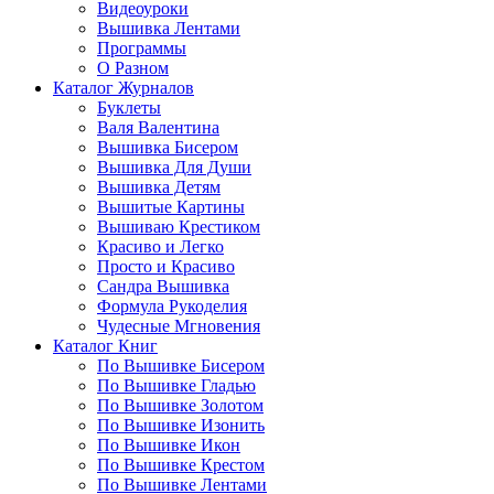
Видеоуроки
Вышивка Лентами
Программы
О Разном
Каталог Журналов
Буклеты
Валя Валентина
Вышивка Бисером
Вышивка Для Души
Вышивка Детям
Вышитые Картины
Вышиваю Крестиком
Красиво и Легко
Просто и Красиво
Сандра Вышивка
Формула Рукоделия
Чудесные Мгновения
Каталог Книг
По Вышивке Бисером
По Вышивке Гладью
По Вышивке Золотом
По Вышивке Изонить
По Вышивке Икон
По Вышивке Крестом
По Вышивке Лентами