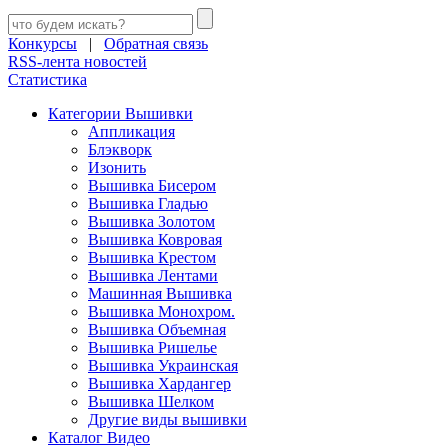
Конкурсы
|
Обратная связь
RSS-лента новостей
Статистика
Категории Вышивки
Аппликация
Блэкворк
Изонить
Вышивка Бисером
Вышивка Гладью
Вышивка Золотом
Вышивка Ковровая
Вышивка Крестом
Вышивка Лентами
Машинная Вышивка
Вышивка Монохром.
Вышивка Объемная
Вышивка Ришелье
Вышивка Украинская
Вышивка Хардангер
Вышивка Шелком
Другие виды вышивки
Каталог Видео