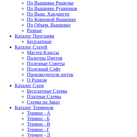
По Вышивке Ришелье
По Вышивке Рушников
По Выш. Хардангер
По Ковровой Вышивке
По Объем. Вышивке
Разные
Каталог Программ
Бесплатные
Каталог Статей
Мастер Классы
Палитры Цветов
Полезные Советы
Полезный Софт
Производители ниток
О Разном
Каталог Схем
Бесплатные Схемы
Платные Схемы
Схемы на Заказ
Каталог Терминов
Термин - А
Термин - Б
Термин - В
Термин - Г
Термин - Д