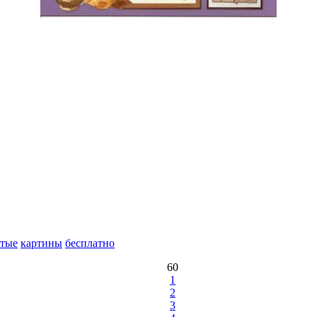
тые
картины
бесплатно
60
1
2
3