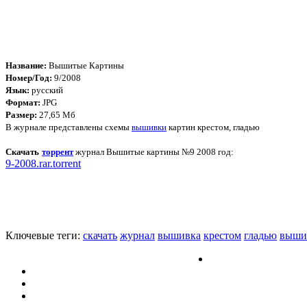
Название:
Вышитые Картины
Номер/Год:
9/2008
Язык:
русский
Формат:
JPG
Размер:
27,65 Мб
В журнале представлены схемы
вышивки
картин крестом, гладью
Скачать
торрент
журнал Вышитые картины №9 2008 год:
9-2008.rar.torrent
Ключевые теги:
скачать
журнал
вышивка
крестом
гладью
выши