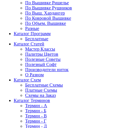
По Вышивке Ришелье
По Вышивке Рушников
По Выш. Хардангер
По Ковровой Вышивке
По Объем. Вышивке
Разные
Каталог Программ
Бесплатные
Каталог Статей
Мастер Классы
Палитры Цветов
Полезные Советы
Полезный Софт
Производители ниток
О Разном
Каталог Схем
Бесплатные Схемы
Платные Схемы
Схемы на Заказ
Каталог Терминов
Термин - А
Термин - Б
Термин - В
Термин - Г
Термин - Д