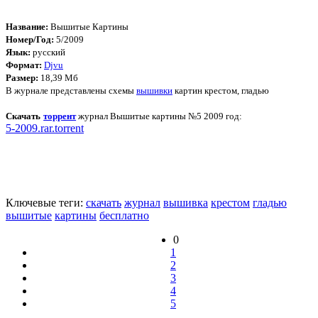
Название:
Вышитые Картины
Номер/Год:
5/2009
Язык:
русский
Формат:
Djvu
Размер:
18,39 Мб
В журнале представлены схемы
вышивки
картин крестом, гладью
Скачать
торрент
журнал Вышитые картины №5 2009 год:
5-2009.rar.torrent
Ключевые теги:
скачать
журнал
вышивка
крестом
гладью
вышитые
картины
бесплатно
0
1
2
3
4
5