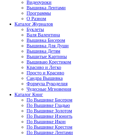
Видеоуроки
Вышивка Лентами
Программы
О Разном
Каталог Журналов
Буклеты
Валя Валентина
Вышивка Бисером
Вышивка Для Души
Вышивка Детям
Вышитые Картины
Вышиваю Крестиком
Красиво и Легко
Просто и Красиво
Сандра Вышивка
Формула Рукоделия
Чудесные Мгновения
Каталог Книг
По Вышивке Бисером
По Вышивке Гладью
По Вышивке Золотом
По Вышивке Изонить
По Вышивке Икон
По Вышивке Крестом
По Вышивке Лентами