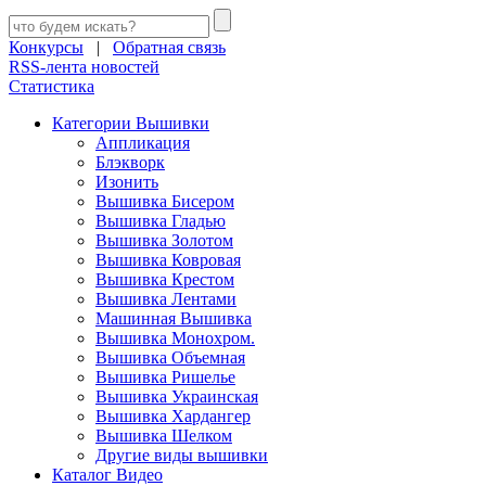
Конкурсы
|
Обратная связь
RSS-лента новостей
Статистика
Категории Вышивки
Аппликация
Блэкворк
Изонить
Вышивка Бисером
Вышивка Гладью
Вышивка Золотом
Вышивка Ковровая
Вышивка Крестом
Вышивка Лентами
Машинная Вышивка
Вышивка Монохром.
Вышивка Объемная
Вышивка Ришелье
Вышивка Украинская
Вышивка Хардангер
Вышивка Шелком
Другие виды вышивки
Каталог Видео