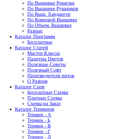
По Вышивке Ришелье
По Вышивке Рушников
По Выш. Хардангер
По Ковровой Вышивке
По Объем. Вышивке
Разные
Каталог Программ
Бесплатные
Каталог Статей
Мастер Классы
Палитры Цветов
Полезные Советы
Полезный Софт
Производители ниток
О Разном
Каталог Схем
Бесплатные Схемы
Платные Схемы
Схемы на Заказ
Каталог Терминов
Термин - А
Термин - Б
Термин - В
Термин - Г
Термин - Д