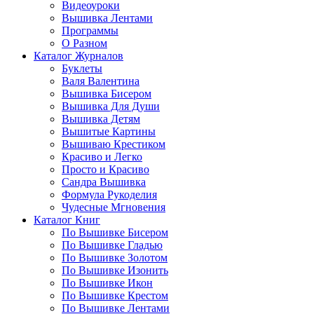
Видеоуроки
Вышивка Лентами
Программы
О Разном
Каталог Журналов
Буклеты
Валя Валентина
Вышивка Бисером
Вышивка Для Души
Вышивка Детям
Вышитые Картины
Вышиваю Крестиком
Красиво и Легко
Просто и Красиво
Сандра Вышивка
Формула Рукоделия
Чудесные Мгновения
Каталог Книг
По Вышивке Бисером
По Вышивке Гладью
По Вышивке Золотом
По Вышивке Изонить
По Вышивке Икон
По Вышивке Крестом
По Вышивке Лентами