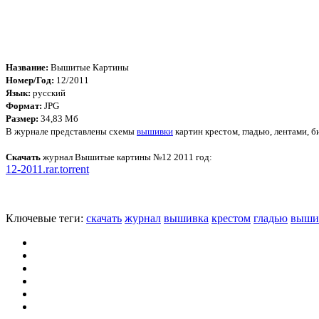
Название:
Вышитые Картины
Номер/Год:
12/2011
Язык:
русский
Формат:
JPG
Размер:
34,83 Мб
В журнале представлены схемы
вышивки
картин крестом, гладью, лентами, 
Скачать
журнал Вышитые картины №12 2011 год:
12-2011.rar.torrent
Ключевые теги:
скачать
журнал
вышивка
крестом
гладью
выши