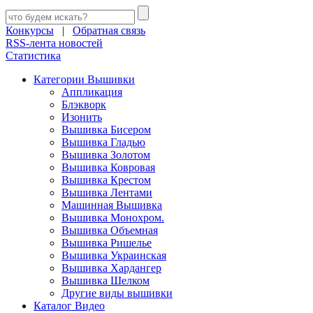
Конкурсы
|
Обратная связь
RSS-лента новостей
Статистика
Категории Вышивки
Аппликация
Блэкворк
Изонить
Вышивка Бисером
Вышивка Гладью
Вышивка Золотом
Вышивка Ковровая
Вышивка Крестом
Вышивка Лентами
Машинная Вышивка
Вышивка Монохром.
Вышивка Объемная
Вышивка Ришелье
Вышивка Украинская
Вышивка Хардангер
Вышивка Шелком
Другие виды вышивки
Каталог Видео