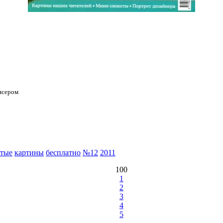
бисером
тые
картины
бесплатно
№12
2011
100
1
2
3
4
5