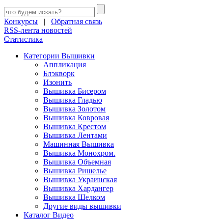
Конкурсы
|
Обратная связь
RSS-лента новостей
Статистика
Категории Вышивки
Аппликация
Блэкворк
Изонить
Вышивка Бисером
Вышивка Гладью
Вышивка Золотом
Вышивка Ковровая
Вышивка Крестом
Вышивка Лентами
Машинная Вышивка
Вышивка Монохром.
Вышивка Объемная
Вышивка Ришелье
Вышивка Украинская
Вышивка Хардангер
Вышивка Шелком
Другие виды вышивки
Каталог Видео