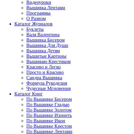
Видеоуроки
Вышивка Лентами
Программы
О Разном
Каталог Журналов
Буклеты
Валя Валентина
Вышивка Бисером
Вышивка Для Души
Вышивка Детям
Вышитые Картины
Вышиваю Крестиком
Красиво и Легко
Просто и Красиво
Сандра Вышивка
Формула Рукоделия
Чудесные Мгновения
Каталог Книг
По Вышивке Бисером
По Вышивке Гладью
По Вышивке Золотом
По Вышивке Изонить
По Вышивке Икон
По Вышивке Крестом
По Вышивке Лентами