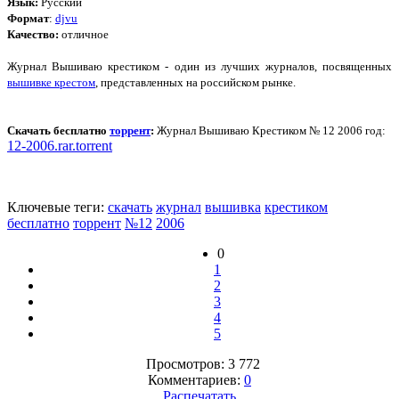
Язык:
Русский
Формат
:
djvu
Качество:
отличное
Журнал Вышиваю крестиком - один из лучших журналов, посвященных
вышивке крестом
, представленных на российском рынке.
Скачать бесплатно
торрент
:
Журнал Вышиваю Крестиком № 12 2006 год:
12-2006.rar.torrent
Ключевые теги:
скачать
журнал
вышивка
крестиком
бесплатно
торрент
№12
2006
0
1
2
3
4
5
Просмотров: 3 772
Комментариев:
0
Распечатать