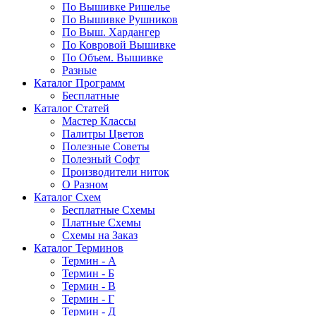
По Вышивке Ришелье
По Вышивке Рушников
По Выш. Хардангер
По Ковровой Вышивке
По Объем. Вышивке
Разные
Каталог Программ
Бесплатные
Каталог Статей
Мастер Классы
Палитры Цветов
Полезные Советы
Полезный Софт
Производители ниток
О Разном
Каталог Схем
Бесплатные Схемы
Платные Схемы
Схемы на Заказ
Каталог Терминов
Термин - А
Термин - Б
Термин - В
Термин - Г
Термин - Д