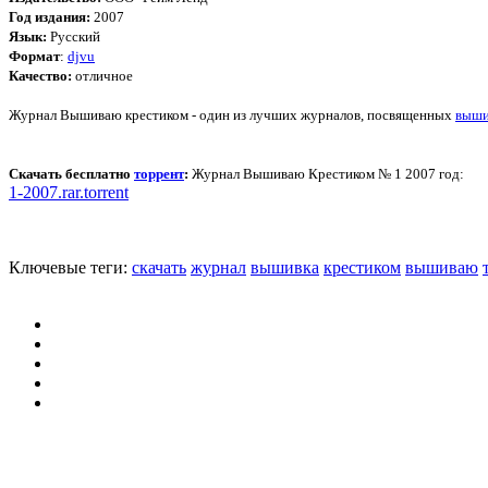
Год издания:
2007
Язык:
Русский
Формат
:
djvu
Качество:
отличное
Журнал Вышиваю крестиком - один из лучших журналов, посвященных
выши
Скачать бесплатно
торрент
:
Журнал Вышиваю Крестиком № 1 2007 год:
1-2007.rar.torrent
Ключевые теги:
скачать
журнал
вышивка
крестиком
вышиваю