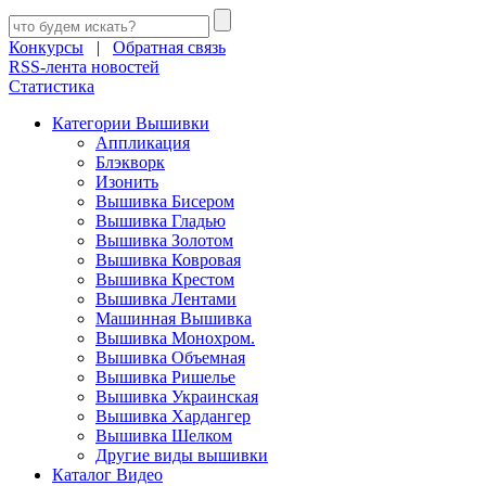
Конкурсы
|
Обратная связь
RSS-лента новостей
Статистика
Категории Вышивки
Аппликация
Блэкворк
Изонить
Вышивка Бисером
Вышивка Гладью
Вышивка Золотом
Вышивка Ковровая
Вышивка Крестом
Вышивка Лентами
Машинная Вышивка
Вышивка Монохром.
Вышивка Объемная
Вышивка Ришелье
Вышивка Украинская
Вышивка Хардангер
Вышивка Шелком
Другие виды вышивки
Каталог Видео