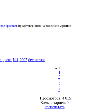
вке крестом
, представленных на российском рынке.
торрент
№1
2007
бесплатно
0
1
2
3
4
5
Просмотров: 4 015
Комментариев:
0
Распечатать