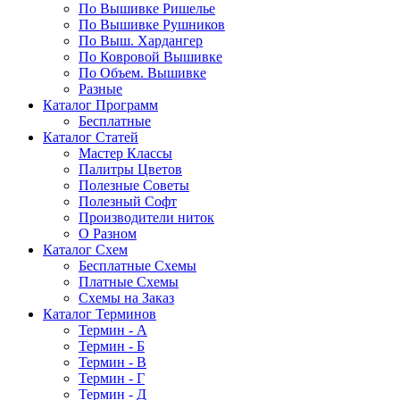
По Вышивке Ришелье
По Вышивке Рушников
По Выш. Хардангер
По Ковровой Вышивке
По Объем. Вышивке
Разные
Каталог Программ
Бесплатные
Каталог Статей
Мастер Классы
Палитры Цветов
Полезные Советы
Полезный Софт
Производители ниток
О Разном
Каталог Схем
Бесплатные Схемы
Платные Схемы
Схемы на Заказ
Каталог Терминов
Термин - А
Термин - Б
Термин - В
Термин - Г
Термин - Д