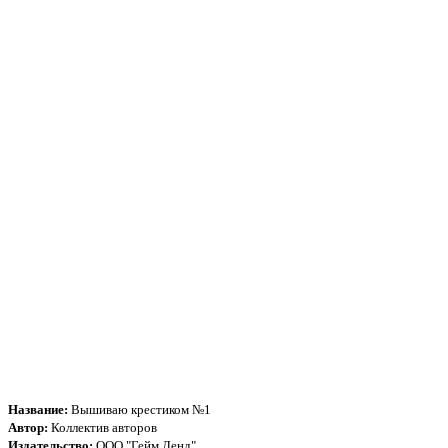
Название:
Вышиваю крестиком №1
Автор:
Коллектив авторов
Издательство:
ООО "Гейм Ленд"