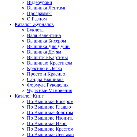
Видеоуроки
Вышивка Лентами
Программы
О Разном
Каталог Журналов
Буклеты
Валя Валентина
Вышивка Бисером
Вышивка Для Души
Вышивка Детям
Вышитые Картины
Вышиваю Крестиком
Красиво и Легко
Просто и Красиво
Сандра Вышивка
Формула Рукоделия
Чудесные Мгновения
Каталог Книг
По Вышивке Бисером
По Вышивке Гладью
По Вышивке Золотом
По Вышивке Изонить
По Вышивке Икон
По Вышивке Крестом
По Вышивке Лентами