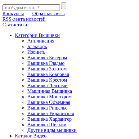
Конкурсы
|
Обратная связь
RSS-лента новостей
Статистика
Категории Вышивки
Аппликация
Блэкворк
Изонить
Вышивка Бисером
Вышивка Гладью
Вышивка Золотом
Вышивка Ковровая
Вышивка Крестом
Вышивка Лентами
Машинная Вышивка
Вышивка Монохром.
Вышивка Объемная
Вышивка Ришелье
Вышивка Украинская
Вышивка Хардангер
Вышивка Шелком
Другие виды вышивки
Каталог Видео