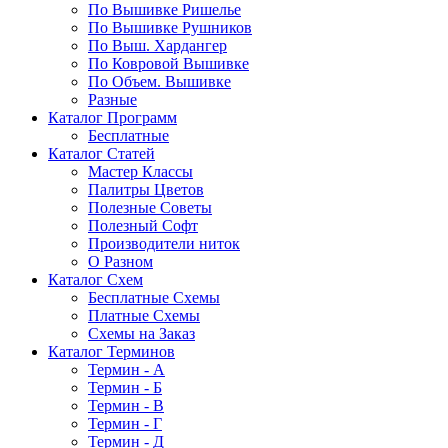
По Вышивке Ришелье
По Вышивке Рушников
По Выш. Хардангер
По Ковровой Вышивке
По Объем. Вышивке
Разные
Каталог Программ
Бесплатные
Каталог Статей
Мастер Классы
Палитры Цветов
Полезные Советы
Полезный Софт
Производители ниток
О Разном
Каталог Схем
Бесплатные Схемы
Платные Схемы
Схемы на Заказ
Каталог Терминов
Термин - А
Термин - Б
Термин - В
Термин - Г
Термин - Д