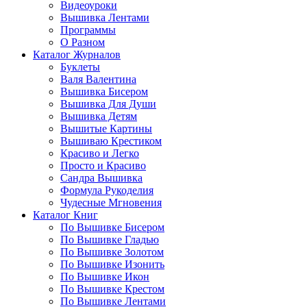
Видеоуроки
Вышивка Лентами
Программы
О Разном
Каталог Журналов
Буклеты
Валя Валентина
Вышивка Бисером
Вышивка Для Души
Вышивка Детям
Вышитые Картины
Вышиваю Крестиком
Красиво и Легко
Просто и Красиво
Сандра Вышивка
Формула Рукоделия
Чудесные Мгновения
Каталог Книг
По Вышивке Бисером
По Вышивке Гладью
По Вышивке Золотом
По Вышивке Изонить
По Вышивке Икон
По Вышивке Крестом
По Вышивке Лентами