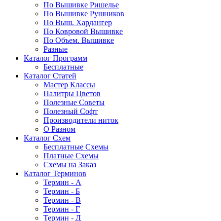
По Вышивке Ришелье
По Вышивке Рушников
По Выш. Хардангер
По Ковровой Вышивке
По Объем. Вышивке
Разные
Каталог Программ
Бесплатные
Каталог Статей
Мастер Классы
Палитры Цветов
Полезные Советы
Полезный Софт
Производители ниток
О Разном
Каталог Схем
Бесплатные Схемы
Платные Схемы
Схемы на Заказ
Каталог Терминов
Термин - А
Термин - Б
Термин - В
Термин - Г
Термин - Д