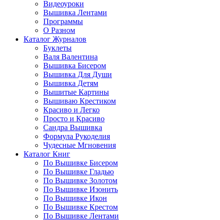
Видеоуроки
Вышивка Лентами
Программы
О Разном
Каталог Журналов
Буклеты
Валя Валентина
Вышивка Бисером
Вышивка Для Души
Вышивка Детям
Вышитые Картины
Вышиваю Крестиком
Красиво и Легко
Просто и Красиво
Сандра Вышивка
Формула Рукоделия
Чудесные Мгновения
Каталог Книг
По Вышивке Бисером
По Вышивке Гладью
По Вышивке Золотом
По Вышивке Изонить
По Вышивке Икон
По Вышивке Крестом
По Вышивке Лентами