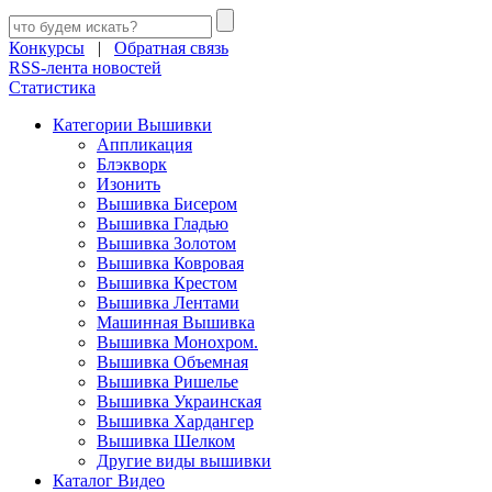
Конкурсы
|
Обратная связь
RSS-лента новостей
Статистика
Категории Вышивки
Аппликация
Блэкворк
Изонить
Вышивка Бисером
Вышивка Гладью
Вышивка Золотом
Вышивка Ковровая
Вышивка Крестом
Вышивка Лентами
Машинная Вышивка
Вышивка Монохром.
Вышивка Объемная
Вышивка Ришелье
Вышивка Украинская
Вышивка Хардангер
Вышивка Шелком
Другие виды вышивки
Каталог Видео