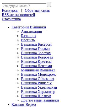
Конкурсы
|
Обратная связь
RSS-лента новостей
Статистика
Категории Вышивки
Аппликация
Блэкворк
Изонить
Вышивка Бисером
Вышивка Гладью
Вышивка Золотом
Вышивка Ковровая
Вышивка Крестом
Вышивка Лентами
Машинная Вышивка
Вышивка Монохром.
Вышивка Объемная
Вышивка Ришелье
Вышивка Украинская
Вышивка Хардангер
Вышивка Шелком
Другие виды вышивки
Каталог Видео