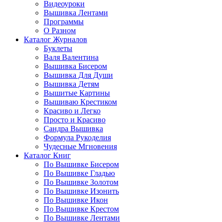
Видеоуроки
Вышивка Лентами
Программы
О Разном
Каталог Журналов
Буклеты
Валя Валентина
Вышивка Бисером
Вышивка Для Души
Вышивка Детям
Вышитые Картины
Вышиваю Крестиком
Красиво и Легко
Просто и Красиво
Сандра Вышивка
Формула Рукоделия
Чудесные Мгновения
Каталог Книг
По Вышивке Бисером
По Вышивке Гладью
По Вышивке Золотом
По Вышивке Изонить
По Вышивке Икон
По Вышивке Крестом
По Вышивке Лентами