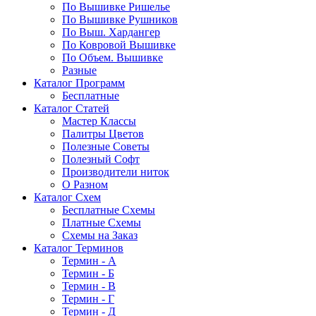
По Вышивке Ришелье
По Вышивке Рушников
По Выш. Хардангер
По Ковровой Вышивке
По Объем. Вышивке
Разные
Каталог Программ
Бесплатные
Каталог Статей
Мастер Классы
Палитры Цветов
Полезные Советы
Полезный Софт
Производители ниток
О Разном
Каталог Схем
Бесплатные Схемы
Платные Схемы
Схемы на Заказ
Каталог Терминов
Термин - А
Термин - Б
Термин - В
Термин - Г
Термин - Д