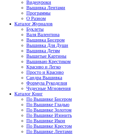
Видеоуроки
Вышивка Лентами
Программы
О Разном
Каталог Журналов
Буклеты
Валя Валентина
Вышивка Бисером
Вышивка Для Души
Вышивка Детям
Вышитые Картины
Вышиваю Крестиком
Красиво и Легко
Просто и Красиво
Сандра Вышивка
Формула Рукоделия
Чудесные Мгновения
Каталог Книг
По Вышивке Бисером
По Вышивке Гладью
По Вышивке Золотом
По Вышивке Изонить
По Вышивке Икон
По Вышивке Крестом
По Вышивке Лентами