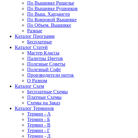
По Вышивке Ришелье
По Вышивке Рушников
По Выш. Хардангер
По Ковровой Вышивке
По Объем. Вышивке
Разные
Каталог Программ
Бесплатные
Каталог Статей
Мастер Классы
Палитры Цветов
Полезные Советы
Полезный Софт
Производители ниток
О Разном
Каталог Схем
Бесплатные Схемы
Платные Схемы
Схемы на Заказ
Каталог Терминов
Термин - А
Термин - Б
Термин - В
Термин - Г
Термин - Д