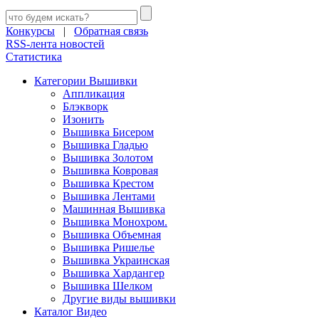
Конкурсы
|
Обратная связь
RSS-лента новостей
Статистика
Категории Вышивки
Аппликация
Блэкворк
Изонить
Вышивка Бисером
Вышивка Гладью
Вышивка Золотом
Вышивка Ковровая
Вышивка Крестом
Вышивка Лентами
Машинная Вышивка
Вышивка Монохром.
Вышивка Объемная
Вышивка Ришелье
Вышивка Украинская
Вышивка Хардангер
Вышивка Шелком
Другие виды вышивки
Каталог Видео