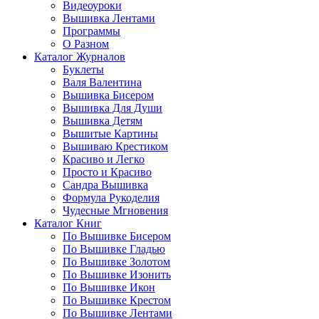
Видеоуроки
Вышивка Лентами
Программы
О Разном
Каталог Журналов
Буклеты
Валя Валентина
Вышивка Бисером
Вышивка Для Души
Вышивка Детям
Вышитые Картины
Вышиваю Крестиком
Красиво и Легко
Просто и Красиво
Сандра Вышивка
Формула Рукоделия
Чудесные Мгновения
Каталог Книг
По Вышивке Бисером
По Вышивке Гладью
По Вышивке Золотом
По Вышивке Изонить
По Вышивке Икон
По Вышивке Крестом
По Вышивке Лентами