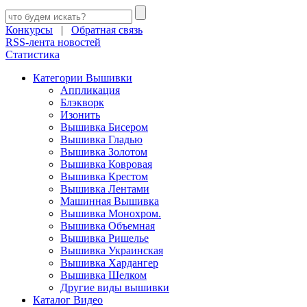
Конкурсы
|
Обратная связь
RSS-лента новостей
Статистика
Категории Вышивки
Аппликация
Блэкворк
Изонить
Вышивка Бисером
Вышивка Гладью
Вышивка Золотом
Вышивка Ковровая
Вышивка Крестом
Вышивка Лентами
Машинная Вышивка
Вышивка Монохром.
Вышивка Объемная
Вышивка Ришелье
Вышивка Украинская
Вышивка Хардангер
Вышивка Шелком
Другие виды вышивки
Каталог Видео