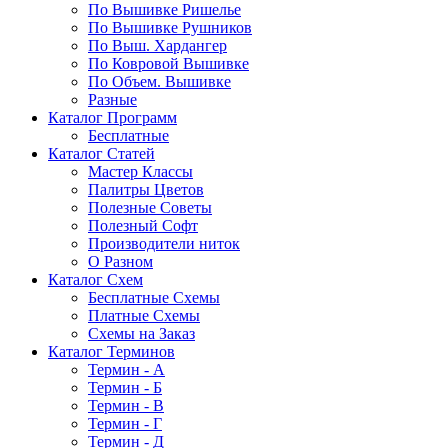
По Вышивке Ришелье
По Вышивке Рушников
По Выш. Хардангер
По Ковровой Вышивке
По Объем. Вышивке
Разные
Каталог Программ
Бесплатные
Каталог Статей
Мастер Классы
Палитры Цветов
Полезные Советы
Полезный Софт
Производители ниток
О Разном
Каталог Схем
Бесплатные Схемы
Платные Схемы
Схемы на Заказ
Каталог Терминов
Термин - А
Термин - Б
Термин - В
Термин - Г
Термин - Д