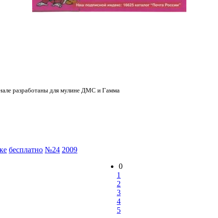
нале разработаны для мулине ДМС и Гамма
ке
бесплатно
№24
2009
0
1
2
3
4
5