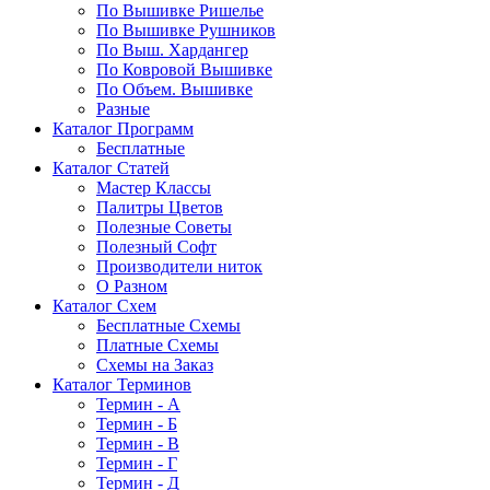
По Вышивке Ришелье
По Вышивке Рушников
По Выш. Хардангер
По Ковровой Вышивке
По Объем. Вышивке
Разные
Каталог Программ
Бесплатные
Каталог Статей
Мастер Классы
Палитры Цветов
Полезные Советы
Полезный Софт
Производители ниток
О Разном
Каталог Схем
Бесплатные Схемы
Платные Схемы
Схемы на Заказ
Каталог Терминов
Термин - А
Термин - Б
Термин - В
Термин - Г
Термин - Д