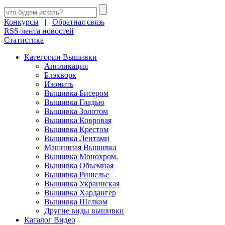
Конкурсы
|
Обратная связь
RSS-лента новостей
Статистика
Категории Вышивки
Аппликация
Блэкворк
Изонить
Вышивка Бисером
Вышивка Гладью
Вышивка Золотом
Вышивка Ковровая
Вышивка Крестом
Вышивка Лентами
Машинная Вышивка
Вышивка Монохром.
Вышивка Объемная
Вышивка Ришелье
Вышивка Украинская
Вышивка Хардангер
Вышивка Шелком
Другие виды вышивки
Каталог Видео