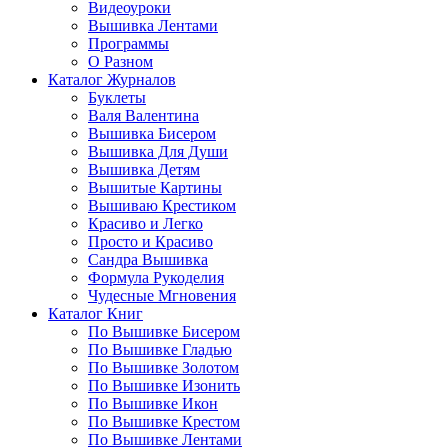
Видеоуроки
Вышивка Лентами
Программы
О Разном
Каталог Журналов
Буклеты
Валя Валентина
Вышивка Бисером
Вышивка Для Души
Вышивка Детям
Вышитые Картины
Вышиваю Крестиком
Красиво и Легко
Просто и Красиво
Сандра Вышивка
Формула Рукоделия
Чудесные Мгновения
Каталог Книг
По Вышивке Бисером
По Вышивке Гладью
По Вышивке Золотом
По Вышивке Изонить
По Вышивке Икон
По Вышивке Крестом
По Вышивке Лентами