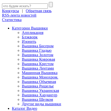
Конкурсы
|
Обратная связь
RSS-лента новостей
Статистика
Категории Вышивки
Аппликация
Блэкворк
Изонить
Вышивка Бисером
Вышивка Гладью
Вышивка Золотом
Вышивка Ковровая
Вышивка Крестом
Вышивка Лентами
Машинная Вышивка
Вышивка Монохром.
Вышивка Объемная
Вышивка Ришелье
Вышивка Украинская
Вышивка Хардангер
Вышивка Шелком
Другие виды вышивки
Каталог Видео