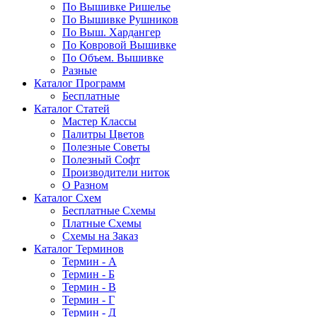
По Вышивке Ришелье
По Вышивке Рушников
По Выш. Хардангер
По Ковровой Вышивке
По Объем. Вышивке
Разные
Каталог Программ
Бесплатные
Каталог Статей
Мастер Классы
Палитры Цветов
Полезные Советы
Полезный Софт
Производители ниток
О Разном
Каталог Схем
Бесплатные Схемы
Платные Схемы
Схемы на Заказ
Каталог Терминов
Термин - А
Термин - Б
Термин - В
Термин - Г
Термин - Д