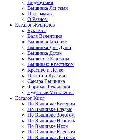
Видеоуроки
Вышивка Лентами
Программы
О Разном
Каталог Журналов
Буклеты
Валя Валентина
Вышивка Бисером
Вышивка Для Души
Вышивка Детям
Вышитые Картины
Вышиваю Крестиком
Красиво и Легко
Просто и Красиво
Сандра Вышивка
Формула Рукоделия
Чудесные Мгновения
Каталог Книг
По Вышивке Бисером
По Вышивке Гладью
По Вышивке Золотом
По Вышивке Изонить
По Вышивке Икон
По Вышивке Крестом
По Вышивке Лентами