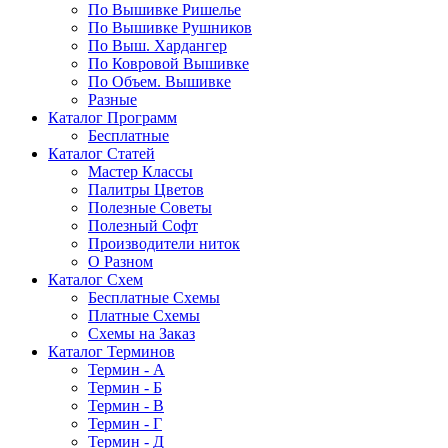
По Вышивке Ришелье
По Вышивке Рушников
По Выш. Хардангер
По Ковровой Вышивке
По Объем. Вышивке
Разные
Каталог Программ
Бесплатные
Каталог Статей
Мастер Классы
Палитры Цветов
Полезные Советы
Полезный Софт
Производители ниток
О Разном
Каталог Схем
Бесплатные Схемы
Платные Схемы
Схемы на Заказ
Каталог Терминов
Термин - А
Термин - Б
Термин - В
Термин - Г
Термин - Д