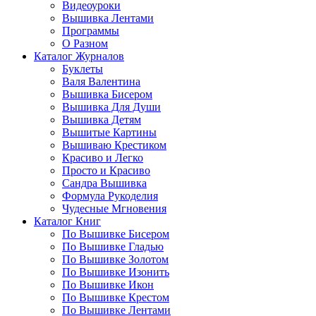
Видеоуроки
Вышивка Лентами
Программы
О Разном
Каталог Журналов
Буклеты
Валя Валентина
Вышивка Бисером
Вышивка Для Души
Вышивка Детям
Вышитые Картины
Вышиваю Крестиком
Красиво и Легко
Просто и Красиво
Сандра Вышивка
Формула Рукоделия
Чудесные Мгновения
Каталог Книг
По Вышивке Бисером
По Вышивке Гладью
По Вышивке Золотом
По Вышивке Изонить
По Вышивке Икон
По Вышивке Крестом
По Вышивке Лентами