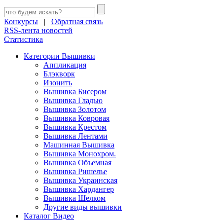
Конкурсы
|
Обратная связь
RSS-лента новостей
Статистика
Категории Вышивки
Аппликация
Блэкворк
Изонить
Вышивка Бисером
Вышивка Гладью
Вышивка Золотом
Вышивка Ковровая
Вышивка Крестом
Вышивка Лентами
Машинная Вышивка
Вышивка Монохром.
Вышивка Объемная
Вышивка Ришелье
Вышивка Украинская
Вышивка Хардангер
Вышивка Шелком
Другие виды вышивки
Каталог Видео