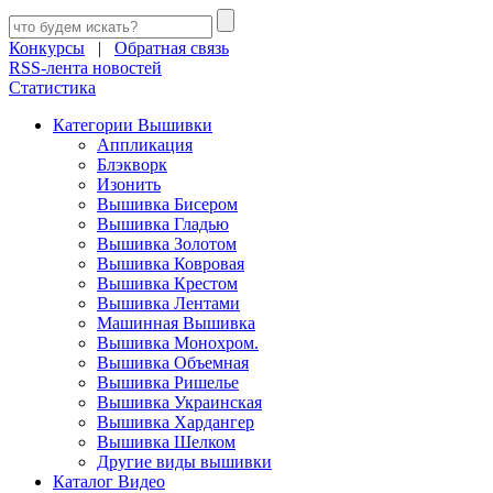
Конкурсы
|
Обратная связь
RSS-лента новостей
Статистика
Категории Вышивки
Аппликация
Блэкворк
Изонить
Вышивка Бисером
Вышивка Гладью
Вышивка Золотом
Вышивка Ковровая
Вышивка Крестом
Вышивка Лентами
Машинная Вышивка
Вышивка Монохром.
Вышивка Объемная
Вышивка Ришелье
Вышивка Украинская
Вышивка Хардангер
Вышивка Шелком
Другие виды вышивки
Каталог Видео