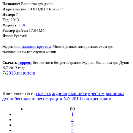
Название:
Вышивка для души
Издательство:
ООО ТДИ "Партнер"
Номер:
7
Год
: 2013
Формат:
PDF
Размер файла:
17,84
Мб
Язык:
Русский
Журнал по
вышивке крестом
. Много разных интересных схем для
вышивания на все случаи жизни.
Скачать
торрент
бесплатно и без регистрации Журнал Вышивка для Души
№7 2013 год
:
7-2013.rar.torrent
Ключевые теги:
скачать
журнал
вышивке
крестом
вышивка
души
бесплатно
регистрации
№7
2013
год
крестиком
80
1
2
3
4