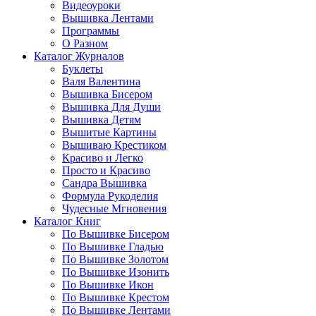
Видеоуроки
Вышивка Лентами
Программы
О Разном
Каталог Журналов
Буклеты
Валя Валентина
Вышивка Бисером
Вышивка Для Души
Вышивка Детям
Вышитые Картины
Вышиваю Крестиком
Красиво и Легко
Просто и Красиво
Сандра Вышивка
Формула Рукоделия
Чудесные Мгновения
Каталог Книг
По Вышивке Бисером
По Вышивке Гладью
По Вышивке Золотом
По Вышивке Изонить
По Вышивке Икон
По Вышивке Крестом
По Вышивке Лентами