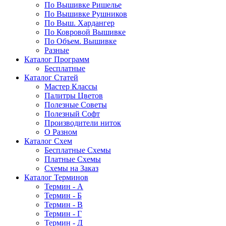
По Вышивке Ришелье
По Вышивке Рушников
По Выш. Хардангер
По Ковровой Вышивке
По Объем. Вышивке
Разные
Каталог Программ
Бесплатные
Каталог Статей
Мастер Классы
Палитры Цветов
Полезные Советы
Полезный Софт
Производители ниток
О Разном
Каталог Схем
Бесплатные Схемы
Платные Схемы
Схемы на Заказ
Каталог Терминов
Термин - А
Термин - Б
Термин - В
Термин - Г
Термин - Д