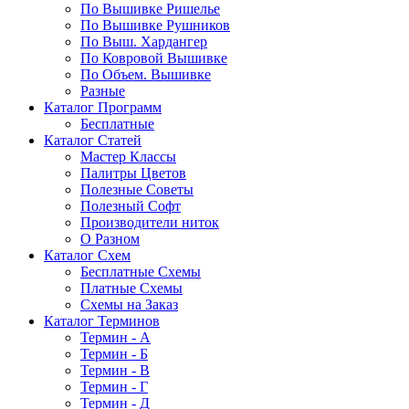
По Вышивке Ришелье
По Вышивке Рушников
По Выш. Хардангер
По Ковровой Вышивке
По Объем. Вышивке
Разные
Каталог Программ
Бесплатные
Каталог Статей
Мастер Классы
Палитры Цветов
Полезные Советы
Полезный Софт
Производители ниток
О Разном
Каталог Схем
Бесплатные Схемы
Платные Схемы
Схемы на Заказ
Каталог Терминов
Термин - А
Термин - Б
Термин - В
Термин - Г
Термин - Д