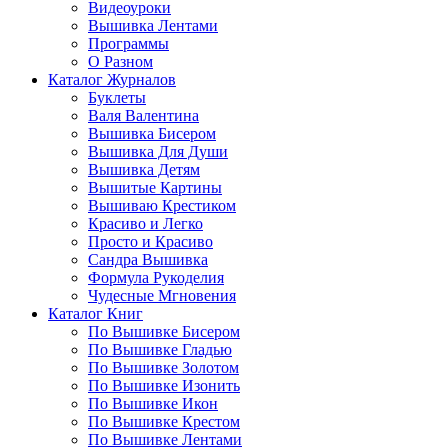
Видеоуроки
Вышивка Лентами
Программы
О Разном
Каталог Журналов
Буклеты
Валя Валентина
Вышивка Бисером
Вышивка Для Души
Вышивка Детям
Вышитые Картины
Вышиваю Крестиком
Красиво и Легко
Просто и Красиво
Сандра Вышивка
Формула Рукоделия
Чудесные Мгновения
Каталог Книг
По Вышивке Бисером
По Вышивке Гладью
По Вышивке Золотом
По Вышивке Изонить
По Вышивке Икон
По Вышивке Крестом
По Вышивке Лентами