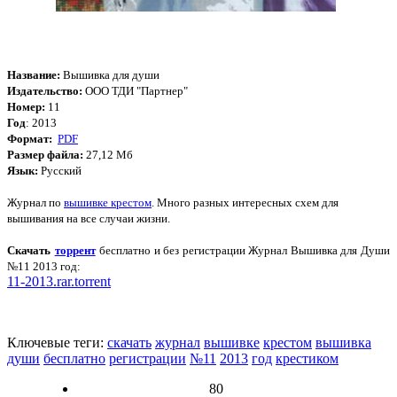
Название:
Вышивка для души
Издательство:
ООО ТДИ "Партнер"
Номер:
11
Год
: 2013
Формат:
PDF
Размер файла:
27,12
Мб
Язык:
Русский
Журнал по
вышивке крестом
. Много разных интересных схем для
вышивания на все случаи жизни.
Скачать
торрент
бесплатно и без регистрации Журнал Вышивка для Души
№11 2013 год
:
11-2013.rar.torrent
Ключевые теги:
скачать
журнал
вышивке
крестом
вышивка
души
бесплатно
регистрации
№11
2013
год
крестиком
80