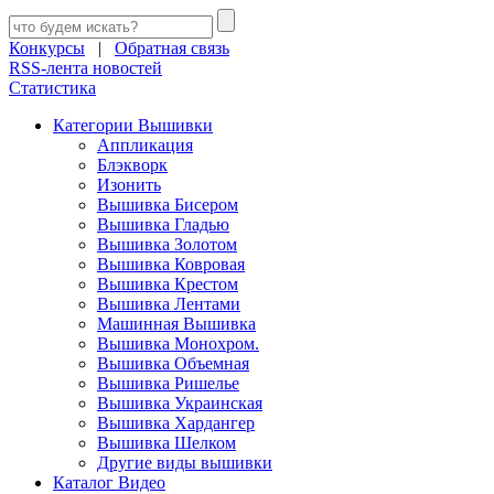
Конкурсы
|
Обратная связь
RSS-лента новостей
Статистика
Категории Вышивки
Аппликация
Блэкворк
Изонить
Вышивка Бисером
Вышивка Гладью
Вышивка Золотом
Вышивка Ковровая
Вышивка Крестом
Вышивка Лентами
Машинная Вышивка
Вышивка Монохром.
Вышивка Объемная
Вышивка Ришелье
Вышивка Украинская
Вышивка Хардангер
Вышивка Шелком
Другие виды вышивки
Каталог Видео