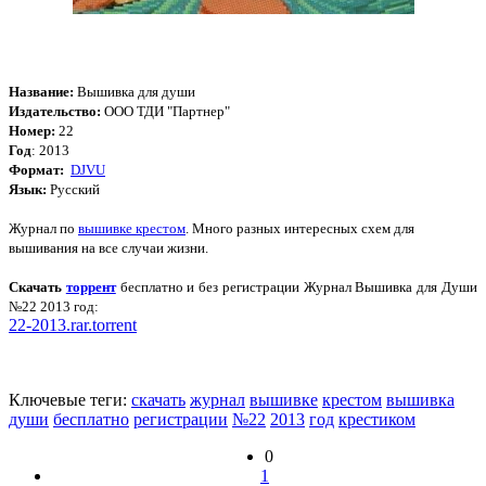
Название:
Вышивка для души
Издательство:
ООО ТДИ "Партнер"
Номер:
22
Год
: 2013
Формат:
DJVU
Язык:
Русский
Журнал по
вышивке крестом
. Много разных интересных схем для
вышивания на все случаи жизни.
Скачать
торрент
бесплатно и без регистрации Журнал Вышивка для Души
№22 2013 год
:
22-2013.rar.torrent
Ключевые теги:
скачать
журнал
вышивке
крестом
вышивка
души
бесплатно
регистрации
№22
2013
год
крестиком
0
1