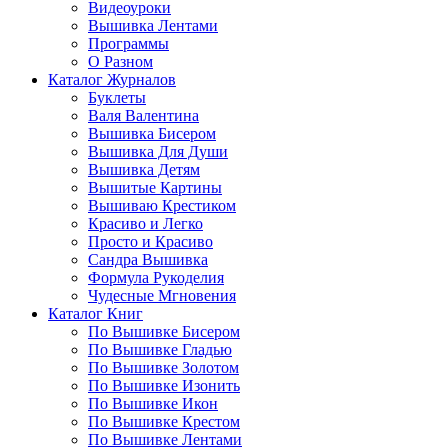
Видеоуроки
Вышивка Лентами
Программы
О Разном
Каталог Журналов
Буклеты
Валя Валентина
Вышивка Бисером
Вышивка Для Души
Вышивка Детям
Вышитые Картины
Вышиваю Крестиком
Красиво и Легко
Просто и Красиво
Сандра Вышивка
Формула Рукоделия
Чудесные Мгновения
Каталог Книг
По Вышивке Бисером
По Вышивке Гладью
По Вышивке Золотом
По Вышивке Изонить
По Вышивке Икон
По Вышивке Крестом
По Вышивке Лентами