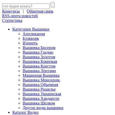
Конкурсы
|
Обратная связь
RSS-лента новостей
Статистика
Категории Вышивки
Аппликация
Блэкворк
Изонить
Вышивка Бисером
Вышивка Гладью
Вышивка Золотом
Вышивка Ковровая
Вышивка Крестом
Вышивка Лентами
Машинная Вышивка
Вышивка Монохром.
Вышивка Объемная
Вышивка Ришелье
Вышивка Украинская
Вышивка Хардангер
Вышивка Шелком
Другие виды вышивки
Каталог Видео