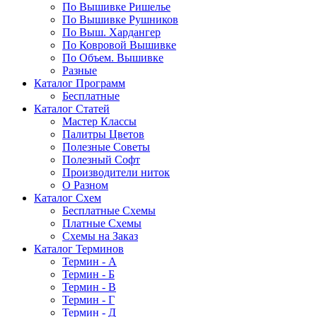
По Вышивке Ришелье
По Вышивке Рушников
По Выш. Хардангер
По Ковровой Вышивке
По Объем. Вышивке
Разные
Каталог Программ
Бесплатные
Каталог Статей
Мастер Классы
Палитры Цветов
Полезные Советы
Полезный Софт
Производители ниток
О Разном
Каталог Схем
Бесплатные Схемы
Платные Схемы
Схемы на Заказ
Каталог Терминов
Термин - А
Термин - Б
Термин - В
Термин - Г
Термин - Д