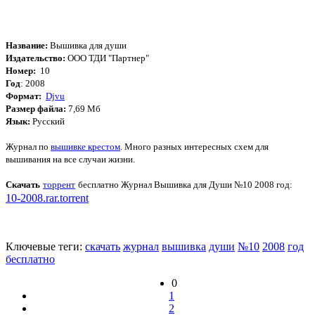
Название:
Вышивка для души
Издательство:
ООО ТДИ "Партнер"
Номер:
10
Год
: 2008
Формат:
Djvu
Размер файла:
7,69 Мб
Язык:
Русский
Журнал по
вышивке крестом
. Много разных интересных схем для
вышивания на все случаи жизни.
Скачать
торрент
бесплатно
Журнал Вышивка для Души №10 2008 год
:
10-2008.rar.torrent
Ключевые теги:
скачать
журнал
вышивка
души
№10
2008
год
бесплатно
0
1
2