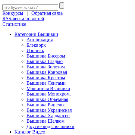
Конкурсы
|
Обратная связь
RSS-лента новостей
Статистика
Категории Вышивки
Аппликация
Блэкворк
Изонить
Вышивка Бисером
Вышивка Гладью
Вышивка Золотом
Вышивка Ковровая
Вышивка Крестом
Вышивка Лентами
Машинная Вышивка
Вышивка Монохром.
Вышивка Объемная
Вышивка Ришелье
Вышивка Украинская
Вышивка Хардангер
Вышивка Шелком
Другие виды вышивки
Каталог Видео