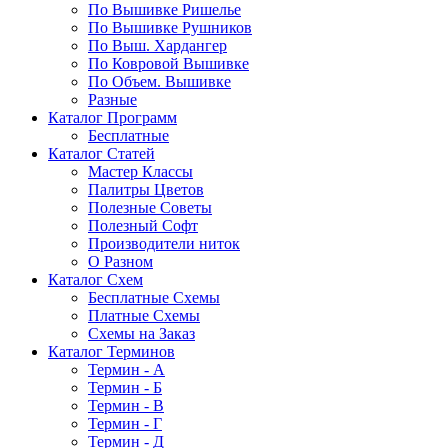
По Вышивке Ришелье
По Вышивке Рушников
По Выш. Хардангер
По Ковровой Вышивке
По Объем. Вышивке
Разные
Каталог Программ
Бесплатные
Каталог Статей
Мастер Классы
Палитры Цветов
Полезные Советы
Полезный Софт
Производители ниток
О Разном
Каталог Схем
Бесплатные Схемы
Платные Схемы
Схемы на Заказ
Каталог Терминов
Термин - А
Термин - Б
Термин - В
Термин - Г
Термин - Д