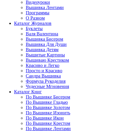
Видеоуроки
Вышивка Лентами
Программы
О Разном
Каталог Журналов
Буклеты
Валя Валентина
Вышивка Бисером
Вышивка Для Души
Вышивка Детям
Вышитые Картины
Вышиваю Крестиком
Красиво и Легко
Просто и Красиво
Сандра Вышивка
Формула Рукоделия
Чудесные Мгновения
Каталог Книг
По Вышивке Бисером
По Вышивке Гладью
По Вышивке Золотом
По Вышивке Изонить
По Вышивке Икон
По Вышивке Крестом
По Вышивке Лентами