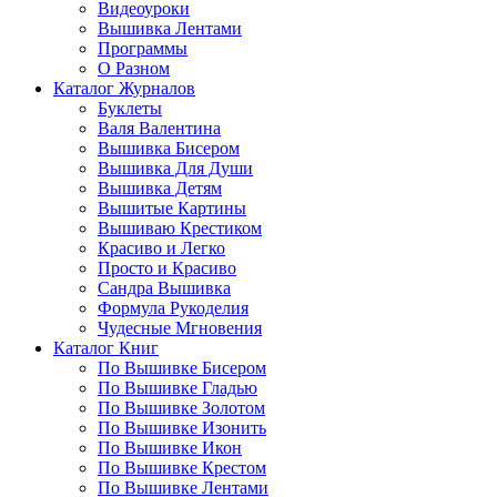
Видеоуроки
Вышивка Лентами
Программы
О Разном
Каталог Журналов
Буклеты
Валя Валентина
Вышивка Бисером
Вышивка Для Души
Вышивка Детям
Вышитые Картины
Вышиваю Крестиком
Красиво и Легко
Просто и Красиво
Сандра Вышивка
Формула Рукоделия
Чудесные Мгновения
Каталог Книг
По Вышивке Бисером
По Вышивке Гладью
По Вышивке Золотом
По Вышивке Изонить
По Вышивке Икон
По Вышивке Крестом
По Вышивке Лентами