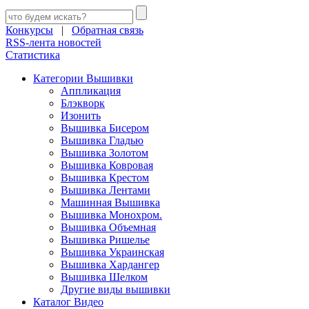
Конкурсы
|
Обратная связь
RSS-лента новостей
Статистика
Категории Вышивки
Аппликация
Блэкворк
Изонить
Вышивка Бисером
Вышивка Гладью
Вышивка Золотом
Вышивка Ковровая
Вышивка Крестом
Вышивка Лентами
Машинная Вышивка
Вышивка Монохром.
Вышивка Объемная
Вышивка Ришелье
Вышивка Украинская
Вышивка Хардангер
Вышивка Шелком
Другие виды вышивки
Каталог Видео