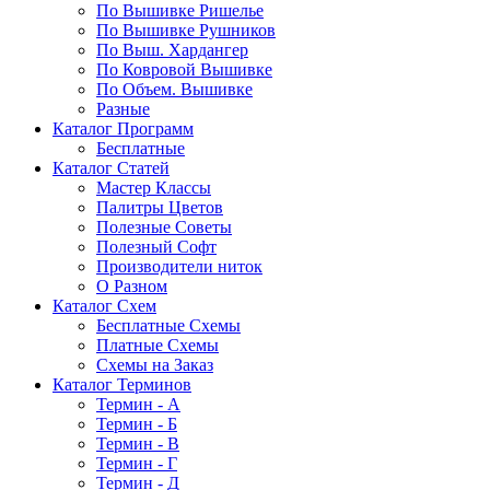
По Вышивке Ришелье
По Вышивке Рушников
По Выш. Хардангер
По Ковровой Вышивке
По Объем. Вышивке
Разные
Каталог Программ
Бесплатные
Каталог Статей
Мастер Классы
Палитры Цветов
Полезные Советы
Полезный Софт
Производители ниток
О Разном
Каталог Схем
Бесплатные Схемы
Платные Схемы
Схемы на Заказ
Каталог Терминов
Термин - А
Термин - Б
Термин - В
Термин - Г
Термин - Д