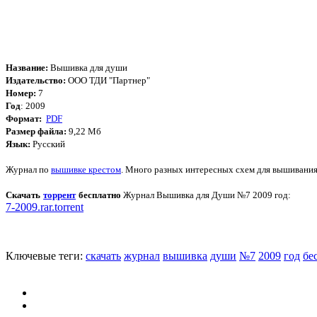
Название:
Вышивка для души
Издательство:
ООО ТДИ "Партнер"
Номер:
7
Год
: 2009
Формат:
PDF
Размер файла:
9,22 Мб
Язык:
Русский
Журнал по
вышивке крестом
. Много разных интересных схем для вышивания 
Скачать
торрент
бесплатно
Журнал Вышивка для Души №7 2009 год
:
7-2009.rar.torrent
Ключевые теги:
скачать
журнал
вышивка
души
№7
2009
год
бе