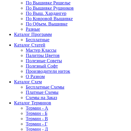
По Вышивке Ришелье
По Вышивке Рушников
По Выш. Хардангер
По Ковровой Вышивке
По Объем. Вышивке
Разные
Каталог Программ
Бесплатные
Каталог Статей
Мастер Классы
Палитры Цветов
Полезные Советы
Полезный Софт
Производители ниток
О Разном
Каталог Схем
Бесплатные Схемы
Платные Схемы
Схемы на Заказ
Каталог Терминов
Термин - А
Термин - Б
Термин - В
Термин - Г
Термин - Д