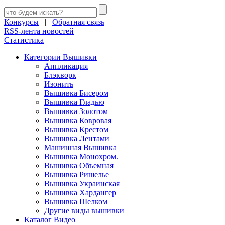
Конкурсы
|
Обратная связь
RSS-лента новостей
Статистика
Категории Вышивки
Аппликация
Блэкворк
Изонить
Вышивка Бисером
Вышивка Гладью
Вышивка Золотом
Вышивка Ковровая
Вышивка Крестом
Вышивка Лентами
Машинная Вышивка
Вышивка Монохром.
Вышивка Объемная
Вышивка Ришелье
Вышивка Украинская
Вышивка Хардангер
Вышивка Шелком
Другие виды вышивки
Каталог Видео