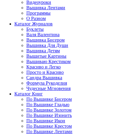
Видеоуроки
Вышивка Лентами
Программы
О Разном
Каталог Журналов
Буклеты
Валя Валентина
Вышивка Бисером
Вышивка Для Души
Вышивка Детям
Вышитые Картины
Вышиваю Крестиком
Красиво и Легко
Просто и Красиво
Сандра Вышивка
Формула Рукоделия
Чудесные Мгновения
Каталог Книг
По Вышивке Бисером
По Вышивке Гладью
По Вышивке Золотом
По Вышивке Изонить
По Вышивке Икон
По Вышивке Крестом
По Вышивке Лентами