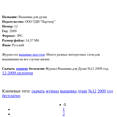
Название:
Вышивка для души
Издательство:
ООО ТДИ "Партнер"
Номер:
12
Год
: 2009
Формат:
JPG
Размер файла:
14,37 Мб
Язык:
Русский
Журнал по
вышивке крестом
. Много разных интересных схем для
вышивания на все случаи жизни.
Скачать
торрент
бесплатно
Журнал Вышивка для Души №12 2009 год
:
12-2009.rar.torrent
Ключевые теги:
скачать
журнал
вышивка
души
№12
2009
год
бесплатно
0
1
2