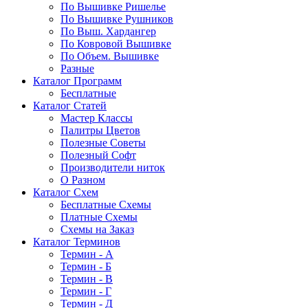
По Вышивке Ришелье
По Вышивке Рушников
По Выш. Хардангер
По Ковровой Вышивке
По Объем. Вышивке
Разные
Каталог Программ
Бесплатные
Каталог Статей
Мастер Классы
Палитры Цветов
Полезные Советы
Полезный Софт
Производители ниток
О Разном
Каталог Схем
Бесплатные Схемы
Платные Схемы
Схемы на Заказ
Каталог Терминов
Термин - А
Термин - Б
Термин - В
Термин - Г
Термин - Д