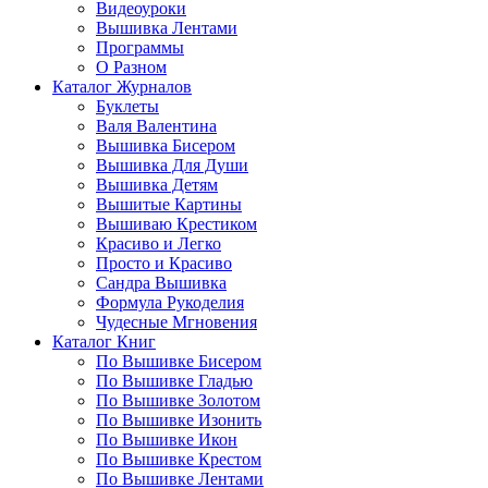
Видеоуроки
Вышивка Лентами
Программы
О Разном
Каталог Журналов
Буклеты
Валя Валентина
Вышивка Бисером
Вышивка Для Души
Вышивка Детям
Вышитые Картины
Вышиваю Крестиком
Красиво и Легко
Просто и Красиво
Сандра Вышивка
Формула Рукоделия
Чудесные Мгновения
Каталог Книг
По Вышивке Бисером
По Вышивке Гладью
По Вышивке Золотом
По Вышивке Изонить
По Вышивке Икон
По Вышивке Крестом
По Вышивке Лентами