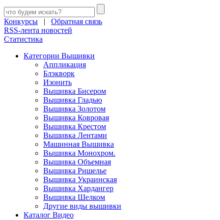
Конкурсы
|
Обратная связь
RSS-лента новостей
Статистика
Категории Вышивки
Аппликация
Блэкворк
Изонить
Вышивка Бисером
Вышивка Гладью
Вышивка Золотом
Вышивка Ковровая
Вышивка Крестом
Вышивка Лентами
Машинная Вышивка
Вышивка Монохром.
Вышивка Объемная
Вышивка Ришелье
Вышивка Украинская
Вышивка Хардангер
Вышивка Шелком
Другие виды вышивки
Каталог Видео