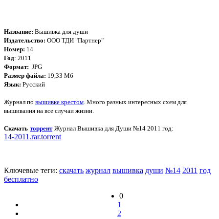
Название:
Вышивка для души
Издательство:
ООО ТДИ "Партнер"
Номер:
14
Год
: 2011
Формат:
JPG
Размер файла:
19,33 Мб
Язык:
Русский
Журнал по
вышивке крестом
. Много разных интересных схем для
вышивания на все случаи жизни.
Скачать
торрент
Журнал Вышивка для Души №14 2011 год
:
14-2011.rar.torrent
Ключевые теги:
скачать
журнал
вышивка
души
№14
2011
год
бесплатно
0
1
2