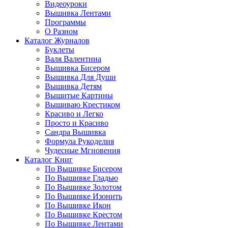
Видеоуроки
Вышивка Лентами
Программы
О Разном
Каталог Журналов
Буклеты
Валя Валентина
Вышивка Бисером
Вышивка Для Души
Вышивка Детям
Вышитые Картины
Вышиваю Крестиком
Красиво и Легко
Просто и Красиво
Сандра Вышивка
Формула Рукоделия
Чудесные Мгновения
Каталог Книг
По Вышивке Бисером
По Вышивке Гладью
По Вышивке Золотом
По Вышивке Изонить
По Вышивке Икон
По Вышивке Крестом
По Вышивке Лентами