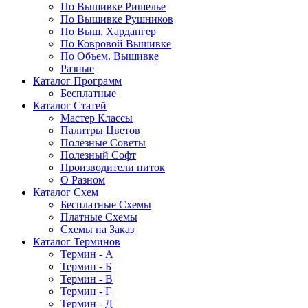
По Вышивке Ришелье
По Вышивке Рушников
По Выш. Хардангер
По Ковровой Вышивке
По Объем. Вышивке
Разные
Каталог Программ
Бесплатные
Каталог Статей
Мастер Классы
Палитры Цветов
Полезные Советы
Полезный Софт
Производители ниток
О Разном
Каталог Схем
Бесплатные Схемы
Платные Схемы
Схемы на Заказ
Каталог Терминов
Термин - А
Термин - Б
Термин - В
Термин - Г
Термин - Д