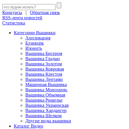
Конкурсы
|
Обратная связь
RSS-лента новостей
Статистика
Категории Вышивки
Аппликация
Блэкворк
Изонить
Вышивка Бисером
Вышивка Гладью
Вышивка Золотом
Вышивка Ковровая
Вышивка Крестом
Вышивка Лентами
Машинная Вышивка
Вышивка Монохром.
Вышивка Объемная
Вышивка Ришелье
Вышивка Украинская
Вышивка Хардангер
Вышивка Шелком
Другие виды вышивки
Каталог Видео