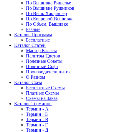
По Вышивке Ришелье
По Вышивке Рушников
По Выш. Хардангер
По Ковровой Вышивке
По Объем. Вышивке
Разные
Каталог Программ
Бесплатные
Каталог Статей
Мастер Классы
Палитры Цветов
Полезные Советы
Полезный Софт
Производители ниток
О Разном
Каталог Схем
Бесплатные Схемы
Платные Схемы
Схемы на Заказ
Каталог Терминов
Термин - А
Термин - Б
Термин - В
Термин - Г
Термин - Д