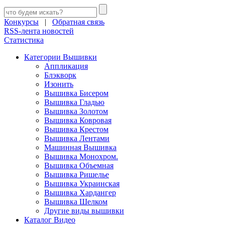
Конкурсы
|
Обратная связь
RSS-лента новостей
Статистика
Категории Вышивки
Аппликация
Блэкворк
Изонить
Вышивка Бисером
Вышивка Гладью
Вышивка Золотом
Вышивка Ковровая
Вышивка Крестом
Вышивка Лентами
Машинная Вышивка
Вышивка Монохром.
Вышивка Объемная
Вышивка Ришелье
Вышивка Украинская
Вышивка Хардангер
Вышивка Шелком
Другие виды вышивки
Каталог Видео