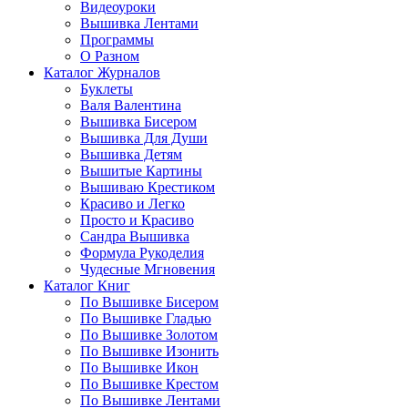
Видеоуроки
Вышивка Лентами
Программы
О Разном
Каталог Журналов
Буклеты
Валя Валентина
Вышивка Бисером
Вышивка Для Души
Вышивка Детям
Вышитые Картины
Вышиваю Крестиком
Красиво и Легко
Просто и Красиво
Сандра Вышивка
Формула Рукоделия
Чудесные Мгновения
Каталог Книг
По Вышивке Бисером
По Вышивке Гладью
По Вышивке Золотом
По Вышивке Изонить
По Вышивке Икон
По Вышивке Крестом
По Вышивке Лентами