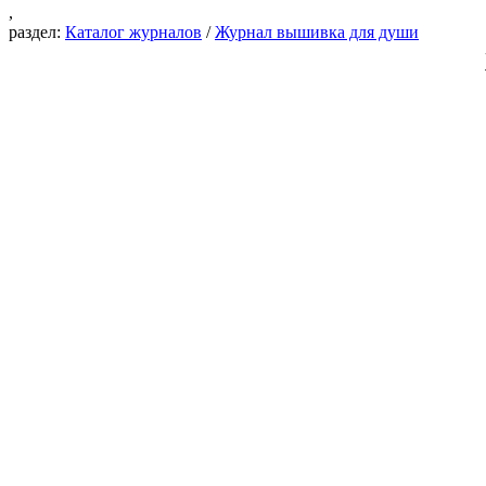
,
раздел:
Каталог журналов
/
Журнал вышивка для души