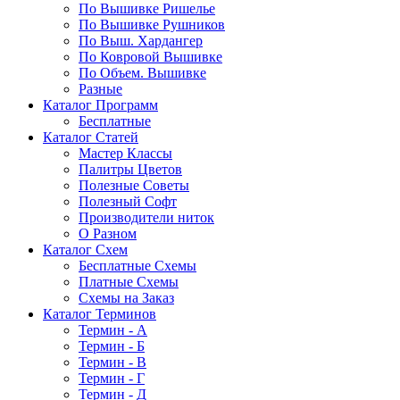
По Вышивке Ришелье
По Вышивке Рушников
По Выш. Хардангер
По Ковровой Вышивке
По Объем. Вышивке
Разные
Каталог Программ
Бесплатные
Каталог Статей
Мастер Классы
Палитры Цветов
Полезные Советы
Полезный Софт
Производители ниток
О Разном
Каталог Схем
Бесплатные Схемы
Платные Схемы
Схемы на Заказ
Каталог Терминов
Термин - А
Термин - Б
Термин - В
Термин - Г
Термин - Д