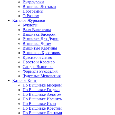
Видеоуроки
Вышивка Лентами
Программы
О Разном
Каталог Журналов
Буклеты
Валя Валентина
Вышивка Бисером
Вышивка Для Души
Вышивка Детям
Вышитые Картины
Вышиваю Крестиком
Красиво и Легко
Просто и Красиво
Сандра Вышивка
Формула Рукоделия
Чудесные Мгновения
Каталог Книг
По Вышивке Бисером
По Вышивке Гладью
По Вышивке Золотом
По Вышивке Изонить
По Вышивке Икон
По Вышивке Крестом
По Вышивке Лентами