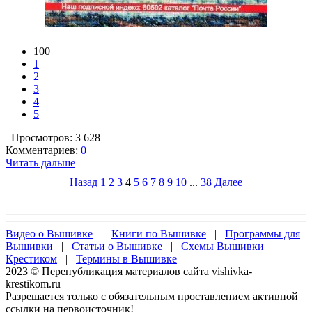
100
1
2
3
4
5
Просмотров: 3 628
Комментариев:
0
Читать дальше
Назад
1
2
3
4
5
6
7
8
9
10
...
38
Далее
Видео о Вышивке
|
Книги по Вышивке
|
Программы для
Вышивки
|
Статьи о Вышивке
|
Схемы Вышивки
Крестиком
|
Термины в Вышивке
2023 © Перепубликация материалов сайта vishivka-
krestikom.ru
Разрешается только с обязательным проставлением активной
ссылки на первоисточник!