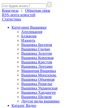
Конкурсы
|
Обратная связь
RSS-лента новостей
Статистика
Категории Вышивки
Аппликация
Блэкворк
Изонить
Вышивка Бисером
Вышивка Гладью
Вышивка Золотом
Вышивка Ковровая
Вышивка Крестом
Вышивка Лентами
Машинная Вышивка
Вышивка Монохром.
Вышивка Объемная
Вышивка Ришелье
Вышивка Украинская
Вышивка Хардангер
Вышивка Шелком
Другие виды вышивки
Каталог Видео