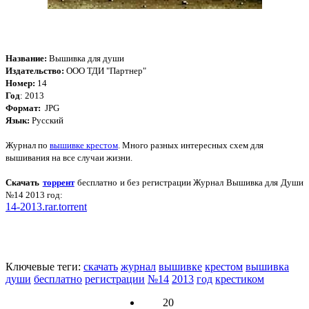
Название:
Вышивка для души
Издательство:
ООО ТДИ "Партнер"
Номер:
14
Год
: 2013
Формат:
JPG
Язык:
Русский
Журнал по
вышивке крестом
. Много разных интересных схем для
вышивания на все случаи жизни.
Скачать
торрент
бесплатно и без регистрации Журнал Вышивка для Души
№14 2013 год
:
14-2013.rar.torrent
Ключевые теги:
скачать
журнал
вышивке
крестом
вышивка
души
бесплатно
регистрации
№14
2013
год
крестиком
20