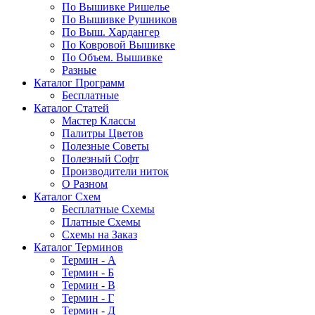
По Вышивке Ришелье
По Вышивке Рушников
По Выш. Хардангер
По Ковровой Вышивке
По Объем. Вышивке
Разные
Каталог Программ
Бесплатные
Каталог Статей
Мастер Классы
Палитры Цветов
Полезные Советы
Полезный Софт
Производители ниток
О Разном
Каталог Схем
Бесплатные Схемы
Платные Схемы
Схемы на Заказ
Каталог Терминов
Термин - А
Термин - Б
Термин - В
Термин - Г
Термин - Д