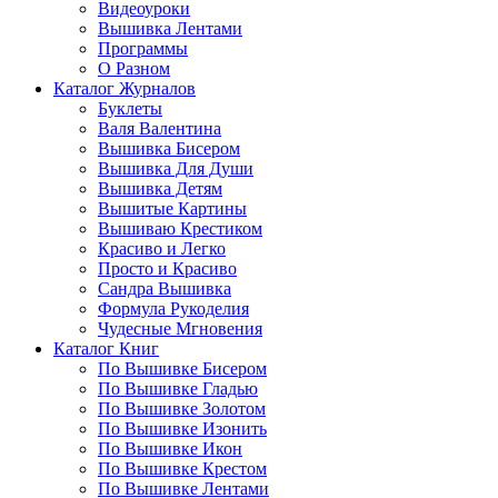
Видеоуроки
Вышивка Лентами
Программы
О Разном
Каталог Журналов
Буклеты
Валя Валентина
Вышивка Бисером
Вышивка Для Души
Вышивка Детям
Вышитые Картины
Вышиваю Крестиком
Красиво и Легко
Просто и Красиво
Сандра Вышивка
Формула Рукоделия
Чудесные Мгновения
Каталог Книг
По Вышивке Бисером
По Вышивке Гладью
По Вышивке Золотом
По Вышивке Изонить
По Вышивке Икон
По Вышивке Крестом
По Вышивке Лентами