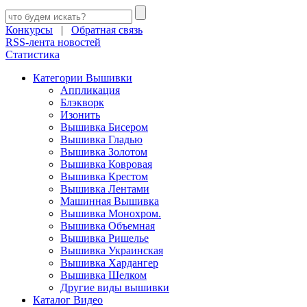
Конкурсы
|
Обратная связь
RSS-лента новостей
Статистика
Категории Вышивки
Аппликация
Блэкворк
Изонить
Вышивка Бисером
Вышивка Гладью
Вышивка Золотом
Вышивка Ковровая
Вышивка Крестом
Вышивка Лентами
Машинная Вышивка
Вышивка Монохром.
Вышивка Объемная
Вышивка Ришелье
Вышивка Украинская
Вышивка Хардангер
Вышивка Шелком
Другие виды вышивки
Каталог Видео