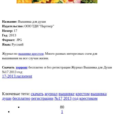
Название:
Вышивка для души
Издательство:
ООО ТДИ "Партнер"
Номер:
17
Год
: 2013
Формат:
JPG
Язык:
Русский
Журнал по
вышивке крестом
. Много разных интересных схем для
вышивания на все случаи жизни.
Скачать
торрент
бесплатно и без регистрации Журнал Вышивка для Души
№17 2013 год
:
17-2013.rar.torrent
Ключевые теги:
скачать
журнал
вышивке
крестом
вышивка
души
бесплатно
регистрации
№17
2013
год
крестиком
80
1