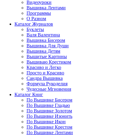
Видеоуроки
Вышивка Лентами
Программы
О Разном
Каталог Журналов
Буклеты
Валя Валентина
Вышивка Бисером
Вышивка Для Души
Вышивка Детям
Вышитые Картины
Вышиваю Крестиком
Красиво и Легко
Просто и Красиво
Сандра Вышивка
Формула Рукоделия
Чудесные Мгновения
Каталог Книг
По Вышивке Бисером
По Вышивке Гладью
По Вышивке Золотом
По Вышивке Изонить
По Вышивке Икон
По Вышивке Крестом
По Вышивке Лентами