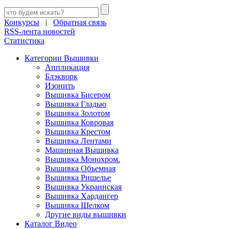
Конкурсы
|
Обратная связь
RSS-лента новостей
Статистика
Категории Вышивки
Аппликация
Блэкворк
Изонить
Вышивка Бисером
Вышивка Гладью
Вышивка Золотом
Вышивка Ковровая
Вышивка Крестом
Вышивка Лентами
Машинная Вышивка
Вышивка Монохром.
Вышивка Объемная
Вышивка Ришелье
Вышивка Украинская
Вышивка Хардангер
Вышивка Шелком
Другие виды вышивки
Каталог Видео