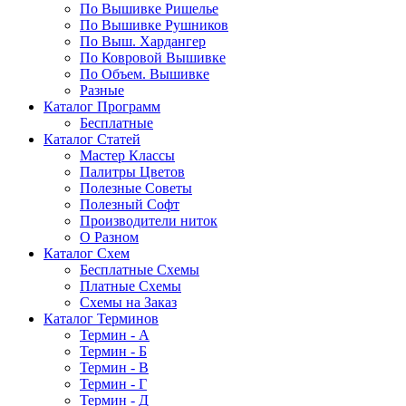
По Вышивке Ришелье
По Вышивке Рушников
По Выш. Хардангер
По Ковровой Вышивке
По Объем. Вышивке
Разные
Каталог Программ
Бесплатные
Каталог Статей
Мастер Классы
Палитры Цветов
Полезные Советы
Полезный Софт
Производители ниток
О Разном
Каталог Схем
Бесплатные Схемы
Платные Схемы
Схемы на Заказ
Каталог Терминов
Термин - А
Термин - Б
Термин - В
Термин - Г
Термин - Д