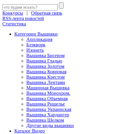
Конкурсы
|
Обратная связь
RSS-лента новостей
Статистика
Категории Вышивки
Аппликация
Блэкворк
Изонить
Вышивка Бисером
Вышивка Гладью
Вышивка Золотом
Вышивка Ковровая
Вышивка Крестом
Вышивка Лентами
Машинная Вышивка
Вышивка Монохром.
Вышивка Объемная
Вышивка Ришелье
Вышивка Украинская
Вышивка Хардангер
Вышивка Шелком
Другие виды вышивки
Каталог Видео