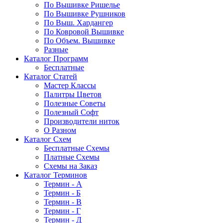
По Вышивке Ришелье
По Вышивке Рушников
По Выш. Хардангер
По Ковровой Вышивке
По Объем. Вышивке
Разные
Каталог Программ
Бесплатные
Каталог Статей
Мастер Классы
Палитры Цветов
Полезные Советы
Полезный Софт
Производители ниток
О Разном
Каталог Схем
Бесплатные Схемы
Платные Схемы
Схемы на Заказ
Каталог Терминов
Термин - А
Термин - Б
Термин - В
Термин - Г
Термин - Д