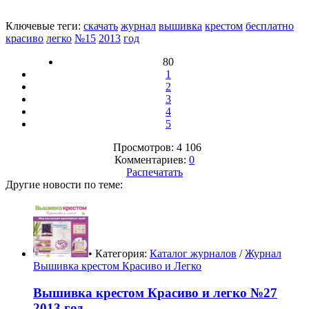
Ключевые теги:
скачать
журнал
вышивка
крестом
бесплатно
красиво
легко
№15
2013
год
80
1
2
3
4
5
Просмотров: 4 106
Комментариев:
0
Распечатать
Другие новости по теме:
• Категория:
Каталог журналов
/
Журнал
Вышивка крестом Красиво и Легко
Вышивка крестом Красиво и легко №27
2013 год