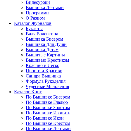
Видеоуроки
Вышивка Лентами
Программы
О Разном
Каталог Журналов
Буклеты
Валя Валентина
Вышивка Бисером
Вышивка Для Души
Вышивка Детям
Вышитые Картины
Вышиваю Крестиком
Красиво и Легко
Просто и Красиво
Сандра Вышивка
Формула Рукоделия
Чудесные Мгновения
Каталог Книг
По Вышивке Бисером
По Вышивке Гладью
По Вышивке Золотом
По Вышивке Изонить
По Вышивке Икон
По Вышивке Крестом
По Вышивке Лентами