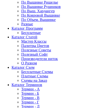
По Вышивке Ришелье
По Вышивке Рушников
По Выш. Хардангер
По Ковровой Вышивке
По Объем. Вышивке
Разные
Каталог Программ
Бесплатные
Каталог Статей
Мастер Классы
Палитры Цветов
Полезные Советы
Полезный Софт
Производители ниток
О Разном
Каталог Схем
Бесплатные Схемы
Платные Схемы
Схемы на Заказ
Каталог Терминов
Термин - А
Термин - Б
Термин - В
Термин - Г
Термин - Д