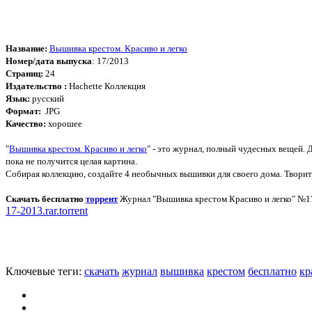
Название:
Вышивка крестом. Красиво и легко
Номер/дата выпуска
: 17/2013
Страниц:
24
Издательство :
Hachette Коллекция
Язык:
русский
Формат:
JPG
Качество:
хорошее
"
Вышивка крестом. Красиво и легко
" - это журнал, полный чудесных вещей.
пока не получится целая картина.
Собирая коллекцию, создайте 4 необычных вышивки для своего дома. Творит
Скачать бесплатно
торрент
Журнал "Вышивка крестом Красиво и легко" №1
17-2013.rar.torrent
Ключевые теги:
скачать
журнал
вышивка
крестом
бесплатно
кр