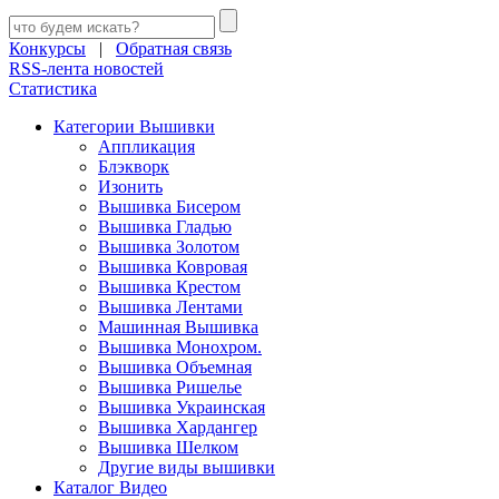
Конкурсы
|
Обратная связь
RSS-лента новостей
Статистика
Категории Вышивки
Аппликация
Блэкворк
Изонить
Вышивка Бисером
Вышивка Гладью
Вышивка Золотом
Вышивка Ковровая
Вышивка Крестом
Вышивка Лентами
Машинная Вышивка
Вышивка Монохром.
Вышивка Объемная
Вышивка Ришелье
Вышивка Украинская
Вышивка Хардангер
Вышивка Шелком
Другие виды вышивки
Каталог Видео