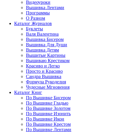
Видеоуроки
Вышивка Лентами
Программы
О Разном
Каталог Журналов
Буклеты
Валя Валентина
Вышивка Бисером
Вышивка Для Души
Вышивка Детям
Вышитые Картины
Вышиваю Крестиком
Красиво и Легко
Просто и Красиво
Сандра Вышивка
Формула Рукоделия
Чудесные Мгновения
Каталог Книг
По Вышивке Бисером
По Вышивке Гладью
По Вышивке Золотом
По Вышивке Изонить
По Вышивке Икон
По Вышивке Крестом
По Вышивке Лентами