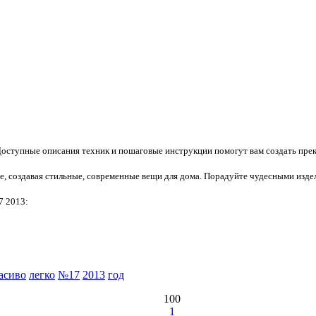
 Доступные описания техник и пошаговые инструкции помогут вам создать пр
е, создавая стильные, современные вещи для дома. Порадуйте чудесными издел
7 2013:
асиво
легко
№17
2013
год
100
1