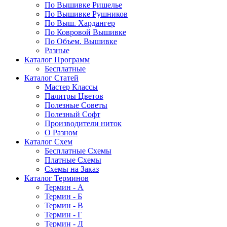
По Вышивке Ришелье
По Вышивке Рушников
По Выш. Хардангер
По Ковровой Вышивке
По Объем. Вышивке
Разные
Каталог Программ
Бесплатные
Каталог Статей
Мастер Классы
Палитры Цветов
Полезные Советы
Полезный Софт
Производители ниток
О Разном
Каталог Схем
Бесплатные Схемы
Платные Схемы
Схемы на Заказ
Каталог Терминов
Термин - А
Термин - Б
Термин - В
Термин - Г
Термин - Д