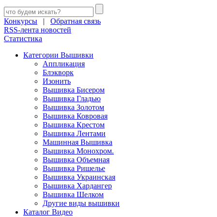
Конкурсы
|
Обратная связь
RSS-лента новостей
Статистика
Категории Вышивки
Аппликация
Блэкворк
Изонить
Вышивка Бисером
Вышивка Гладью
Вышивка Золотом
Вышивка Ковровая
Вышивка Крестом
Вышивка Лентами
Машинная Вышивка
Вышивка Монохром.
Вышивка Объемная
Вышивка Ришелье
Вышивка Украинская
Вышивка Хардангер
Вышивка Шелком
Другие виды вышивки
Каталог Видео