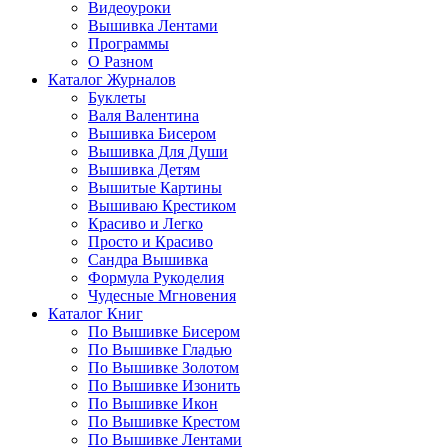
Видеоуроки
Вышивка Лентами
Программы
О Разном
Каталог Журналов
Буклеты
Валя Валентина
Вышивка Бисером
Вышивка Для Души
Вышивка Детям
Вышитые Картины
Вышиваю Крестиком
Красиво и Легко
Просто и Красиво
Сандра Вышивка
Формула Рукоделия
Чудесные Мгновения
Каталог Книг
По Вышивке Бисером
По Вышивке Гладью
По Вышивке Золотом
По Вышивке Изонить
По Вышивке Икон
По Вышивке Крестом
По Вышивке Лентами