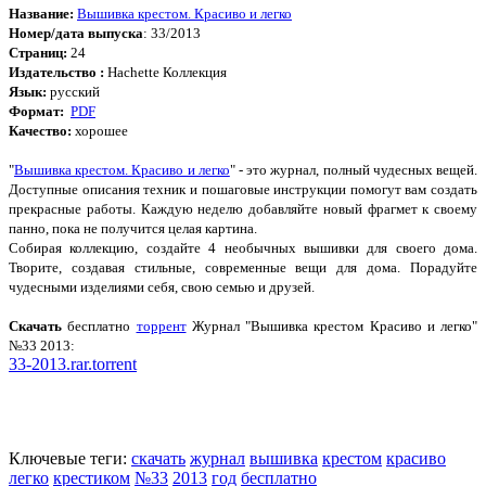
Название:
Вышивка крестом. Красиво и легко
Номер/дата выпуска
: 33/2013
Страниц:
24
Издательство :
Hachette Коллекция
Язык:
русский
Формат:
PDF
Качество:
хорошее
"
Вышивка крестом. Красиво и легко
" - это журнал, полный чудесных вещей.
Доступные описания техник и пошаговые инструкции помогут вам создать
прекрасные работы. Каждую неделю добавляйте новый фрагмет к своему
панно, пока не получится целая картина.
Собирая коллекцию, создайте 4 необычных вышивки для своего дома.
Творите, создавая стильные, современные вещи для дома. Порадуйте
чудесными изделиями себя, свою семью и друзей.
Cкачать
бесплатно
торрент
Журнал "Вышивка крестом Красиво и легко"
№33 2013:
33-2013.rar.torrent
Ключевые теги:
скачать
журнал
вышивка
крестом
красиво
легко
крестиком
№33
2013
год
бесплатно