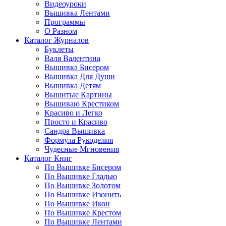
Видеоуроки
Вышивка Лентами
Программы
О Разном
Каталог Журналов
Буклеты
Валя Валентина
Вышивка Бисером
Вышивка Для Души
Вышивка Детям
Вышитые Картины
Вышиваю Крестиком
Красиво и Легко
Просто и Красиво
Сандра Вышивка
Формула Рукоделия
Чудесные Мгновения
Каталог Книг
По Вышивке Бисером
По Вышивке Гладью
По Вышивке Золотом
По Вышивке Изонить
По Вышивке Икон
По Вышивке Крестом
По Вышивке Лентами