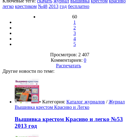
Ключевые теги:
скачать
журнал
вышивка
крестом
красиво
легко
крестиком
№48
2013
год
бесплатно
60
1
2
3
4
5
Просмотров: 2 407
Комментариев:
0
Распечатать
Другие новости по теме:
• Категория:
Каталог журналов
/
Журнал
Вышивка крестом Красиво и Легко
Вышивка крестом Красиво и легко №53
2013 год