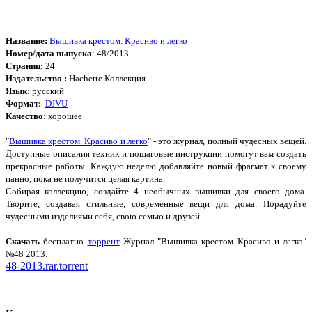
Название:
Вышивка крестом. Красиво и легко
Номер/дата выпуска
: 48/2013
Страниц:
24
Издательство :
Hachette Коллекция
Язык:
русский
Формат:
DJVU
Качество:
хорошее
"
Вышивка крестом. Красиво и легко
" - это журнал, полный чудесных вещей.
Доступные описания техник и пошаговые инструкции помогут вам создать
прекрасные работы. Каждую неделю добавляйте новый фрагмет к своему
панно, пока не получится целая картина.
Собирая коллекцию, создайте 4 необычных вышивки для своего дома.
Творите, создавая стильные, современные вещи для дома. Порадуйте
чудесными изделиями себя, свою семью и друзей.
Cкачать
бесплатно
торрент
Журнал "Вышивка крестом Красиво и легко"
№48 2013:
48-2013.rar.torrent