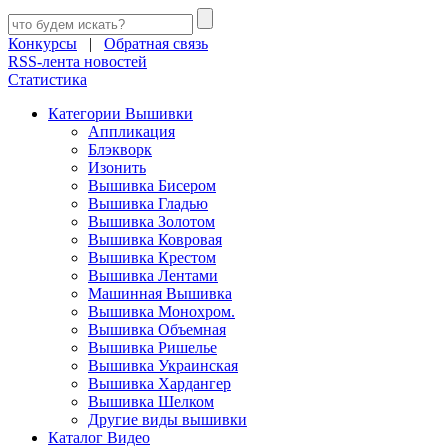
Конкурсы
|
Обратная связь
RSS-лента новостей
Статистика
Категории Вышивки
Аппликация
Блэкворк
Изонить
Вышивка Бисером
Вышивка Гладью
Вышивка Золотом
Вышивка Ковровая
Вышивка Крестом
Вышивка Лентами
Машинная Вышивка
Вышивка Монохром.
Вышивка Объемная
Вышивка Ришелье
Вышивка Украинская
Вышивка Хардангер
Вышивка Шелком
Другие виды вышивки
Каталог Видео