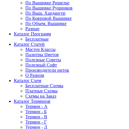
По Вышивке Ришелье
По Вышивке Рушников
По Выш. Хардангер
По Ковровой Вышивке
По Объем. Вышивке
Разные
Каталог Программ
Бесплатные
Каталог Статей
Мастер Классы
Палитры Цветов
Полезные Советы
Полезный Софт
Производители ниток
О Разном
Каталог Схем
Бесплатные Схемы
Платные Схемы
Схемы на Заказ
Каталог Терминов
Термин - А
Термин - Б
Термин - В
Термин - Г
Термин - Д