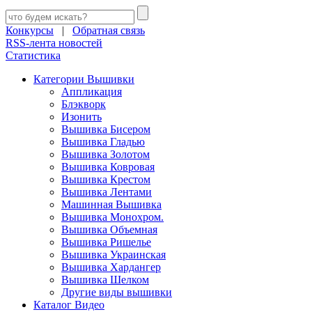
Конкурсы
|
Обратная связь
RSS-лента новостей
Статистика
Категории Вышивки
Аппликация
Блэкворк
Изонить
Вышивка Бисером
Вышивка Гладью
Вышивка Золотом
Вышивка Ковровая
Вышивка Крестом
Вышивка Лентами
Машинная Вышивка
Вышивка Монохром.
Вышивка Объемная
Вышивка Ришелье
Вышивка Украинская
Вышивка Хардангер
Вышивка Шелком
Другие виды вышивки
Каталог Видео