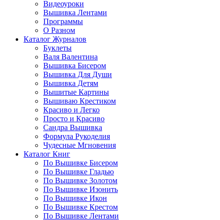
Видеоуроки
Вышивка Лентами
Программы
О Разном
Каталог Журналов
Буклеты
Валя Валентина
Вышивка Бисером
Вышивка Для Души
Вышивка Детям
Вышитые Картины
Вышиваю Крестиком
Красиво и Легко
Просто и Красиво
Сандра Вышивка
Формула Рукоделия
Чудесные Мгновения
Каталог Книг
По Вышивке Бисером
По Вышивке Гладью
По Вышивке Золотом
По Вышивке Изонить
По Вышивке Икон
По Вышивке Крестом
По Вышивке Лентами