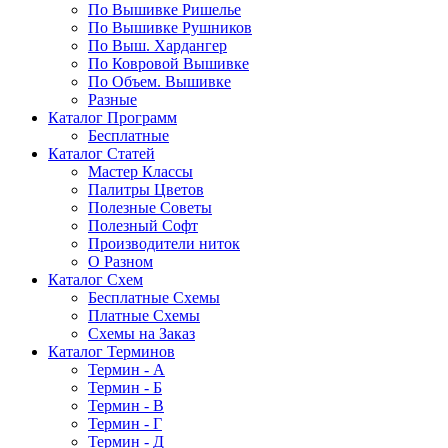
По Вышивке Ришелье
По Вышивке Рушников
По Выш. Хардангер
По Ковровой Вышивке
По Объем. Вышивке
Разные
Каталог Программ
Бесплатные
Каталог Статей
Мастер Классы
Палитры Цветов
Полезные Советы
Полезный Софт
Производители ниток
О Разном
Каталог Схем
Бесплатные Схемы
Платные Схемы
Схемы на Заказ
Каталог Терминов
Термин - А
Термин - Б
Термин - В
Термин - Г
Термин - Д