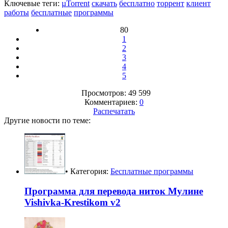
Ключевые теги:
µTorrent
скачать
бесплатно
торрент
клиент
работы
бесплатные
программы
80
1
2
3
4
5
Просмотров: 49 599
Комментариев:
0
Распечатать
Другие новости по теме:
• Категория:
Бесплатные программы
Программа для перевода ниток Мулине
Vishivka-Krestikom v2