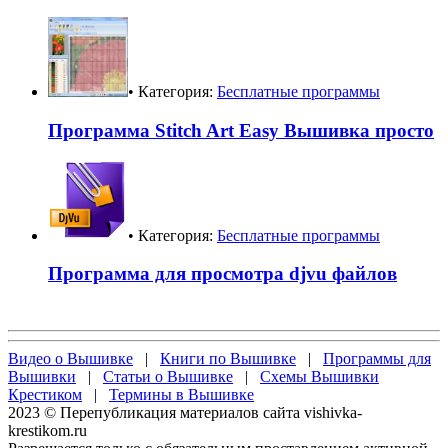
• Категория:
Бесплатные программы
Программа Stitch Art Easy Вышивка просто
• Категория:
Бесплатные программы
Программа для просмотра djvu файлов
Видео о Вышивке
|
Книги по Вышивке
|
Программы для
Вышивки
|
Статьи о Вышивке
|
Схемы Вышивки
Крестиком
|
Термины в Вышивке
2023 © Перепубликация материалов сайта vishivka-
krestikom.ru