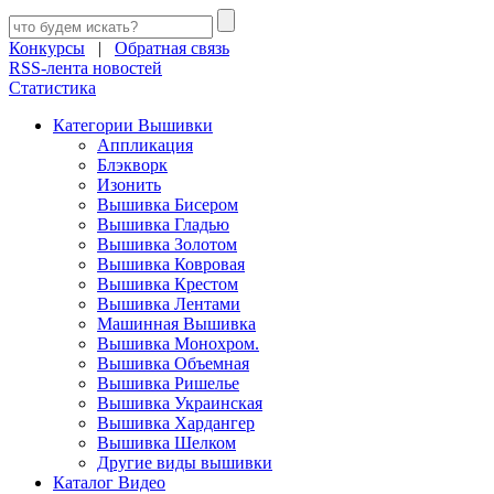
Конкурсы
|
Обратная связь
RSS-лента новостей
Статистика
Категории Вышивки
Аппликация
Блэкворк
Изонить
Вышивка Бисером
Вышивка Гладью
Вышивка Золотом
Вышивка Ковровая
Вышивка Крестом
Вышивка Лентами
Машинная Вышивка
Вышивка Монохром.
Вышивка Объемная
Вышивка Ришелье
Вышивка Украинская
Вышивка Хардангер
Вышивка Шелком
Другие виды вышивки
Каталог Видео