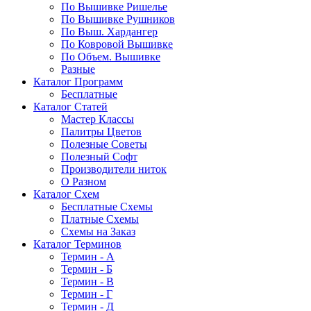
По Вышивке Ришелье
По Вышивке Рушников
По Выш. Хардангер
По Ковровой Вышивке
По Объем. Вышивке
Разные
Каталог Программ
Бесплатные
Каталог Статей
Мастер Классы
Палитры Цветов
Полезные Советы
Полезный Софт
Производители ниток
О Разном
Каталог Схем
Бесплатные Схемы
Платные Схемы
Схемы на Заказ
Каталог Терминов
Термин - А
Термин - Б
Термин - В
Термин - Г
Термин - Д