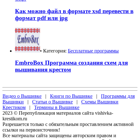
Как можно файл в формате xsd перевести в
формат pdf или jpg
• Категория:
Бесплатные программы
EmbroBox Программа создания схем для
вышивания крестом
Видео о Вышивке
|
Книги по Вышивке
|
Программы для
Вышивки
|
Статьи о Вышивке
|
Схемы Вышивки
Крестиком
|
Термины в Вышивке
2023 © Перепубликация материалов сайта vishivka-
krestikom.ru
Разрешается только с обязательным проставлением активной
ссылки на первоисточник!
Все материалы сайта защищены авторским правом и