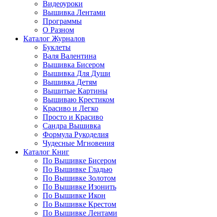
Видеоуроки
Вышивка Лентами
Программы
О Разном
Каталог Журналов
Буклеты
Валя Валентина
Вышивка Бисером
Вышивка Для Души
Вышивка Детям
Вышитые Картины
Вышиваю Крестиком
Красиво и Легко
Просто и Красиво
Сандра Вышивка
Формула Рукоделия
Чудесные Мгновения
Каталог Книг
По Вышивке Бисером
По Вышивке Гладью
По Вышивке Золотом
По Вышивке Изонить
По Вышивке Икон
По Вышивке Крестом
По Вышивке Лентами