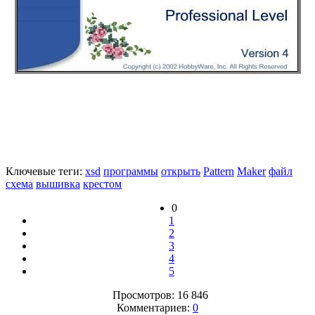
Ключевые теги:
xsd
программы
открыть
Pattern
Maker
файл
схема
вышивка
крестом
0
1
2
3
4
5
Просмотров: 16 846
Комментариев:
0