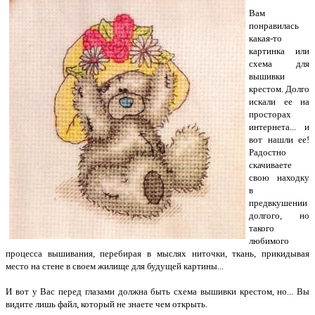
Вам
понравилась
какая-то
картинка или
схема для
вышивки
крестом. Долго
искали ее на
просторах
интернета... и
вот нашли ее!
Радостно
скачиваете
свою находку
в
предвкушении
долгого, но
такого
любимого
процесса вышивания, перебирая в мыслях ниточки, ткань, прикидывая
место на стене в своем жилище для будущей картины...
И вот у Вас перед глазами должна быть схема вышивки крестом, но... Вы
видите лишь файл, который не знаете чем открыть.